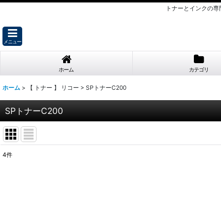
トナーとインクの専
メニュー
ホーム
カテゴリ
ホーム
>
【 トナー 】 リコー
>
SPトナーC200
SPトナーC200
4
件
表示数
:
並び順
: