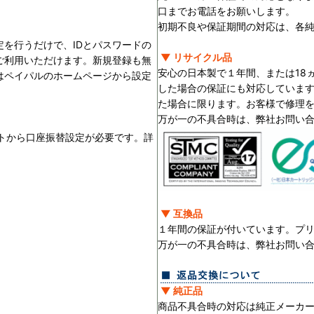
口までお電話をお願いします。
初期不良や保証期間の対応は、各
を行うだけで、IDとパスワードの
▼ リサイクル品
ご利用いただけます。新規登録も無
安心の日本製で１年間、または18
はペイパルのホームページから設定
した場合の保証にも対応していま
た場合に限ります。お客様で修理
万が一の不具合時は、弊社お問い
ントから口座振替設定が必要です。詳
▼ 互換品
１年間の保証が付いています。プ
万が一の不具合時は、弊社お問い
▼ 純正品
商品不具合時の対応は純正メーカ