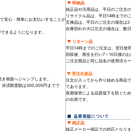
▼ 即納品
純正品や汎用品は、平日のご注文の
リサイクル品は、平日14時までの
用して安心・簡単にお支払いすることが
互換品は、平日のご注文の場合は2
在庫切れや大口注文の場合は、数
ができるようになります。
▼ リターン品
平日14時までのご注文は、翌日使
回収後、再生を行い7～10日後の
ご注文商品と同じ品名の使用済カ
▼ 受注生産品
続き画面へジャンプします。
注文が入ってから作り始める商品
済限度額は300,000円までで
てあります。
長期保管による品質低下を防ぐた
の出荷です。
▼ 純正品
純正メーカー保証での対応となり