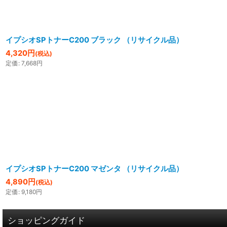
イプシオSPトナーC200 ブラック （リサイクル品）
4,320
円
(税込)
定価
:
7,668
円
イプシオSPトナーC200 マゼンタ （リサイクル品）
4,890
円
(税込)
定価
:
9,180
円
ショッピングガイド