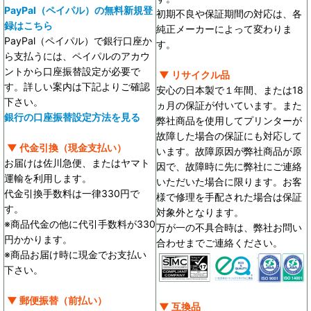
PayPal（ペイパル）の無料新規登
初期不良や保証期間の対応は、各
録はこちら
純正メーカーによって変わりま
PayPal（ペイパル）で銀行口座か
す。
ら支払うには、ペイパルのアカウ
ントから口座振替設定が必要で
▼ リサイクル品
す。詳しい案内は下記よりご確認
安心の日本製で１年間、または18
下さい。
ヵ月の保証が付いています。また
銀行の口座振替設定方法を見る
弊社商品を使用してプリンターが
故障した場合の保証にも対応して
▼ 代金引換（現金支払い）
います。故障原因が弊社商品が原
お届けは佐川急便、またはヤマト
因で、故障時に先に弊社にご連絡
運輸を利用します。
いただいた場合に限ります。お客
代金引換手数料は一律330円で
様で修理を手配された場合は保証
す。
対象外となります。
※商品代金の他に代引手数料が330
万が一の不具合時は、弊社お問い
円かかります。
合わせまでご連絡ください。
※商品お届け時に現金でお支払い
下さい。
▼ 郵便振替（前払い）
▼ 互換品