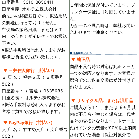
口座番号
:
13310-3658411
１年間の保証が付いています。プ
口座名義
:
オルテム株式会社
リンター保証には対応していませ
前払いの郵便振替です。振込用紙
ん。
の郵送は行っておりません。
万が一の不具合時は、弊社お問い
郵便局の振込用紙、またはＡＴ
合わせまでご連絡ください。
Ｍ、ゆうちょダイレクトでお振込
下さい。
※振込手数料は恐れ入りますがお
客様ご負担でお願い致します。
▼ 純正品
商品不具合時の対応は純正メーカ
▼ 三井住友銀行（前払い）
ーでの対応となります。お客様ご
支 店 名： 福井支店（ 支店番号
都合でのご返品交換は受け付けて
502 ）
おりません。
口座番号：（ 普通 ）0635685
口座名義： オルテム株式会社
▼ リサイクル品、または汎用品
※振込手数料は恐れ入りますがお
ご購入から１年、または18ヵ月以
客様ご負担でお願い致します。
内に不具合が生じた場合は、代替
品との交換となります。トナーま
▼ PayPay銀行（前払い）
たはインクの残量が90％以上消費
支 店 名： すずめ支店（ 支店番号
されていた場合は保証対象外で
002 ）