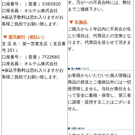
す。万が一の不具合時には、弊社
口座番号：（ 普通 ）5365820
までご連絡下さい。
口座名義： オルテム株式会社
※振込手数料は恐れ入りますがお
▼ 互換品
客様ご負担でお願い致します。
ご購入から１年以内に不具合が生
じた場合は、代替品との交換とな
▼ 楽天銀行（前払い）
ります。代替品を送らせて頂きま
支 店 名： 第一営業支店（ 支店番
す。
号 251 ）
口座番号：（ 普通 ）7122680
口座名義： オルテム株式会社
※振込手数料は恐れ入りますがお
お客様からいただいた個人情報は
客様ご負担でお願い致します。
商品の発送とご連絡以外には一切
使用致しません。当社が責任をも
って安全に蓄積・保管し、第三者
に譲渡・提供することはございま
せん。
トナーとインクのオルテム