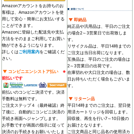
Amazonアカウントをお持ちのお
客様は、Amazonアカウントを使
用して安心・簡単にお支払いする
▼ 即納品
ことができます。
純正品や汎用品は、平日のご注文
Amazonに登録した配送先や支払
の場合2～3営業日で出荷致しま
方法をそのままご利用してお買い
す。
物ができるようになります。
リサイクル品は、平日14時までの
詳しくは
ご利用案内
をご確認くだ
ご注文は当日出荷になります。
さい。
互換品は、平日のご注文の場合は
2～3営業日の出荷です。
▼ コンビニエンシストア払い
※
在庫切れや大口注文の場合は、数
前払いです
日お待ちいただく場合もございま
す。
前払いのコンビニ決済です。決済
手数料は無料です。
▼ リターン品
ご注文ステップ４（最終確認）終
平日14時までのご注文は、翌日使
了後に、自動的にコンビニ決済の
用済カートリッジを回収します。
手続き画面へジャンプします。
回収後、再生を行い7～10日後の
お手数ですが画面の指示に従って
お届けとなります。
決済のお手続きをお願いいたしま
ご注文商品と同じ品名の使用済カ