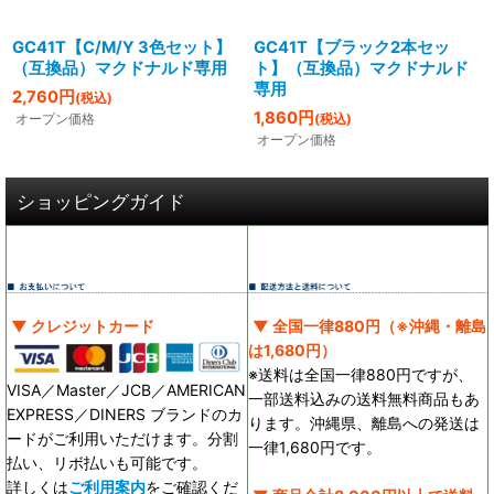
GC41T【C/M/Y 3色セット】
GC41T【ブラック2本セッ
（互換品）マクドナルド専用
ト】（互換品）マクドナルド
専用
2,760
円
(税込)
1,860
円
オープン価格
(税込)
オープン価格
ショッピングガイド
▼ クレジットカード
▼ 全国一律880円（※沖縄・離島
は1,680円）
※送料は全国一律880円ですが、
VISA／Master／JCB／AMERICAN
一部送料込みの送料無料商品もあ
EXPRESS／DINERS ブランドのカ
ります。沖縄県、離島への発送は
ードがご利用いただけます。分割
一律1,680円です。
払い、リボ払いも可能です。
詳しくは
ご利用案内
をご確認くだ