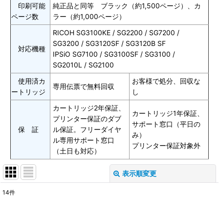
印刷可能
純正品と同等 ブラック（約1,500ページ）、カ
ページ数
ラー（約1,000ページ）
RICOH SG3100KE / SG2200 / SG7200 /
SG3200 / SG3120SF / SG3120B SF
対応機種
IPSiO SG7100 / SG3100SF / SG3100 /
SG2010L / SG2100
使用済カ
お客様で処分、回収な
専用伝票で無料回収
ートリッジ
し
カートリッジ2年保証、
カートリッジ1年保証、
プリンター保証のダブ
サポート窓口（平日の
保 証
ル保証。フリーダイヤ
み）
ル専用サポート窓口
プリンター保証対象外
（土日も対応）
表示順変更
閉じる
14
件
表示数
: