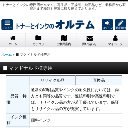
トナーとインクの専門店オルテム。再生品・互換品・純正品など、業務用から家
庭用まで種類も豊富に取り揃えております。
メニュー
ログイン
新規登録
ホーム
カテゴリ
ご利用案内
問い合わせ
マイページ
ホーム
>
■ マクドナルド様専用
■ マクドナルド様専用
リサイクル品
互換品
通常の印刷品質やインクの耐久性においては、両
品質・特
方とも同等の品質です。連続印刷や高速印刷で
徴
は、リサイクル品の方が若干優れています。保証
もリサイクル品の方が充実しています。
インク種
顔料インク
類