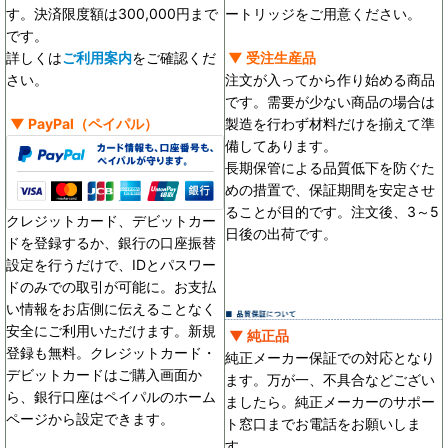
す。決済限度額は300,000円まで
ートリッジをご用意ください。
です。
詳しくは
ご利用案内
をご確認くだ
▼ 受注生産品
さい。
注文が入ってから作り始める商品
です。需要が少ない商品の場合は
▼
PayPal
（ペイパル）
製造を行わず材料だけを揃えて準
備してあります。
長期保管による品質低下を防ぐた
めの措置で、保証期間を安定させ
ることが目的です。
注文後、3～5
クレジットカード、デビットカー
日後の出荷です。
ドを登録するか、銀行の口座振替
設定を行うだけで、IDとパスワー
ドのみでの取引が可能に。お支払
い情報をお店側に伝えることなく
安全にご利用いただけます。新規
▼ 純正品
登録も無料。クレジットカード・
純正メーカー保証での対応となり
デビットカードはご購入画面か
ます。万が一、不具合などござい
ら、銀行口座はペイパルのホーム
ましたら。純正メーカーのサポー
ページから設定できます。
ト窓口までお電話をお願いしま
す。