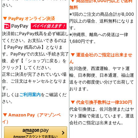
▼ 商品合計8,000円以上で送料
さい。
無料
※1回のご注文の商品合計が8,000
▼ PayPay オンライン決済
円以上の場合、送料無料になりま
す。
決済前にPayPay残高を必ず確認し
※沖縄県、離島への発送は一律
てください。お支払いできるのは
1,680円です。
【 PayPay 残高のみ】となりま
す。PayPayでの支払い手続き完了
▼ 運送会社のご指定は出来ませ
後、必ず【「ショップに戻る」を
ん
クリック】してください。
佐川急便、西濃運輸、ヤマト運
正常に決済が完了されていない場
輸、日本郵便、日本通運、福山運
合、ご注文はキャンセルとなりま
送をその都度使い分けて出荷して
す。
おります。
詳しくは
ご利用案内
をご確認くだ
さい。
▼ 代金引換手数料は一律330円
代金引換便は、佐川急便またはヤ
▼ Amazon Pay（アマゾンペ
マト運輸で発送しています。運送
イ）
会社のご指定は出来ません。