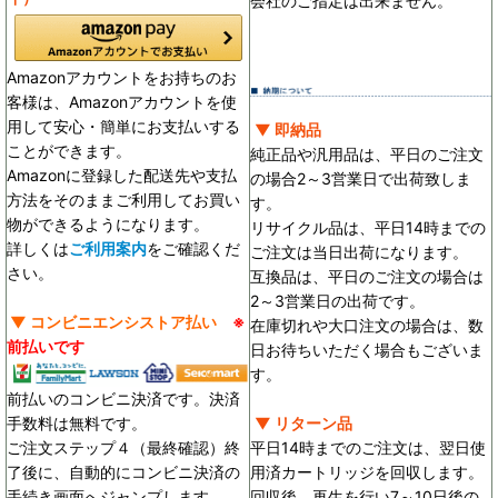
会社のご指定は出来ません。
Amazonアカウントをお持ちのお
客様は、Amazonアカウントを使
用して安心・簡単にお支払いする
▼ 即納品
ことができます。
純正品や汎用品は、平日のご注文
Amazonに登録した配送先や支払
の場合2～3営業日で出荷致しま
方法をそのままご利用してお買い
す。
物ができるようになります。
リサイクル品は、平日14時までの
詳しくは
ご利用案内
をご確認くだ
ご注文は当日出荷になります。
さい。
互換品は、平日のご注文の場合は
2～3営業日の出荷です。
▼ コンビニエンシストア払い
※
在庫切れや大口注文の場合は、数
前払いです
日お待ちいただく場合もございま
す。
前払いのコンビニ決済です。決済
手数料は無料です。
▼ リターン品
ご注文ステップ４（最終確認）終
平日14時までのご注文は、翌日使
了後に、自動的にコンビニ決済の
用済カートリッジを回収します。
手続き画面へジャンプします。
回収後、再生を行い7～10日後の