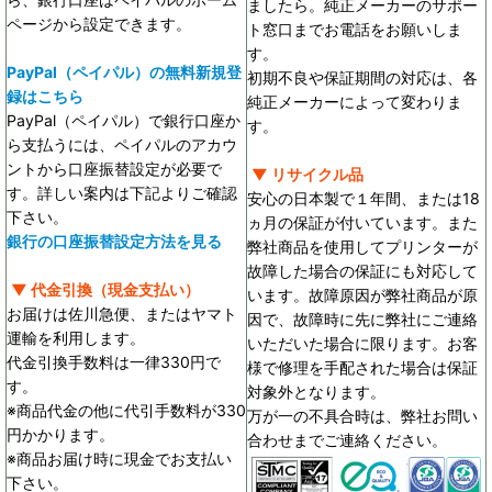
ましたら。純正メーカーのサポー
ページから設定できます。
ト窓口までお電話をお願いしま
す。
PayPal（ペイパル）の無料新規登
初期不良や保証期間の対応は、各
録はこちら
純正メーカーによって変わりま
PayPal（ペイパル）で銀行口座か
す。
ら支払うには、ペイパルのアカウ
ントから口座振替設定が必要で
▼ リサイクル品
す。詳しい案内は下記よりご確認
安心の日本製で１年間、または18
下さい。
ヵ月の保証が付いています。また
銀行の口座振替設定方法を見る
弊社商品を使用してプリンターが
故障した場合の保証にも対応して
▼ 代金引換（現金支払い）
います。故障原因が弊社商品が原
お届けは佐川急便、またはヤマト
因で、故障時に先に弊社にご連絡
運輸を利用します。
いただいた場合に限ります。お客
代金引換手数料は一律330円で
様で修理を手配された場合は保証
す。
対象外となります。
※商品代金の他に代引手数料が330
万が一の不具合時は、弊社お問い
円かかります。
合わせまでご連絡ください。
※商品お届け時に現金でお支払い
下さい。