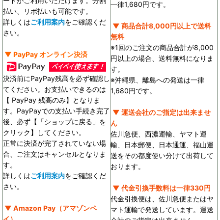
ードがご利用いただけます。分割
一律1,680円です。
払い、リボ払いも可能です。
詳しくは
ご利用案内
をご確認くだ
▼ 商品合計8,000円以上で送料
さい。
無料
※1回のご注文の商品合計が8,000
▼ PayPay オンライン決済
円以上の場合、送料無料になりま
す。
決済前にPayPay残高を必ず確認し
※沖縄県、離島への発送は一律
てください。お支払いできるのは
1,680円です。
【 PayPay 残高のみ】となりま
す。PayPayでの支払い手続き完了
▼ 運送会社のご指定は出来ませ
後、必ず【「ショップに戻る」を
ん
クリック】してください。
佐川急便、西濃運輸、ヤマト運
正常に決済が完了されていない場
輸、日本郵便、日本通運、福山運
合、ご注文はキャンセルとなりま
送をその都度使い分けて出荷して
す。
おります。
詳しくは
ご利用案内
をご確認くだ
さい。
▼ 代金引換手数料は一律330円
代金引換便は、佐川急便またはヤ
▼ Amazon Pay（アマゾンペ
マト運輸で発送しています。運送
イ）