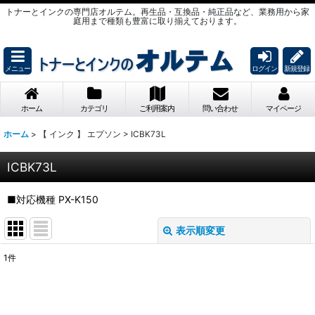
トナーとインクの専門店オルテム。再生品・互換品・純正品など、業務用から家
庭用まで種類も豊富に取り揃えております。
メニュー
ログイン
新規登録
ホーム
カテゴリ
ご利用案内
問い合わせ
マイページ
ホーム
>
【 インク 】 エプソン
>
ICBK73L
ICBK73L
■対応機種 PX-K150
表示順変更
閉じる
1
件
表示数
:
並び順
: