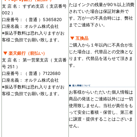
たはインクの残量が90％以上消費
支 店 名： すずめ支店（ 支店番号
されていた場合は保証対象外で
002 ）
す。万が一の不具合時には、弊社
口座番号：（ 普通 ）5365820
までご連絡下さい。
口座名義： オルテム株式会社
※振込手数料は恐れ入りますがお
▼ 互換品
客様ご負担でお願い致します。
ご購入から１年以内に不具合が生
じた場合は、代替品との交換とな
▼ 楽天銀行（前払い）
ります。代替品を送らせて頂きま
支 店 名： 第一営業支店（ 支店番
す。
号 251 ）
口座番号：（ 普通 ）7122680
口座名義： オルテム株式会社
※振込手数料は恐れ入りますがお
お客様からいただいた個人情報は
客様ご負担でお願い致します。
商品の発送とご連絡以外には一切
使用致しません。当社が責任をも
って安全に蓄積・保管し、第三者
に譲渡・提供することはございま
せん。