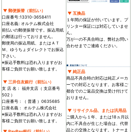
▼ 郵便振替（前払い）
▼ 互換品
口座番号
:
13310-3658411
１年間の保証が付いています。プ
口座名義
:
オルテム株式会社
リンター保証には対応していませ
前払いの郵便振替です。振込用紙
ん。
の郵送は行っておりません。
万が一の不具合時は、弊社お問い
郵便局の振込用紙、またはＡＴ
合わせまでご連絡ください。
Ｍ、ゆうちょダイレクトでお振込
下さい。
※振込手数料は恐れ入りますがお
客様ご負担でお願い致します。
▼ 純正品
商品不具合時の対応は純正メーカ
▼ 三井住友銀行（前払い）
ーでの対応となります。お客様ご
支 店 名： 福井支店（ 支店番号
都合でのご返品交換は受け付けて
502 ）
おりません。
口座番号：（ 普通 ）0635685
口座名義： オルテム株式会社
▼ リサイクル品、または汎用品
※振込手数料は恐れ入りますがお
ご購入から１年、または18ヵ月以
客様ご負担でお願い致します。
内に不具合が生じた場合は、代替
品との交換となります。トナーま
▼ PayPay銀行（前払い）