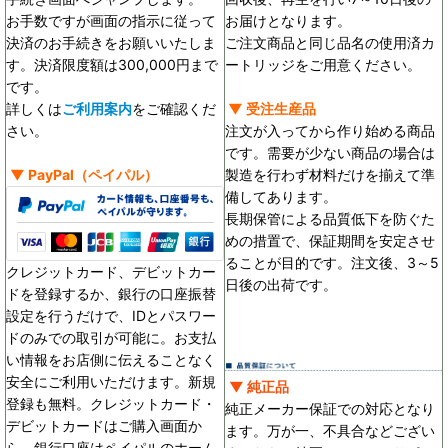
お手数ですが画面の指示に従って
お届けとなります。
決済のお手続きをお願いいたしま
ご注文商品と同じ品名の使用済カ
す。決済限度額は300,000円まで
ートリッジをご用意ください。
です。
詳しくは
ご利用案内
をご確認くだ
▼ 受注生産品
さい。
注文が入ってから作り始める商品
です。需要が少ない商品の場合は
▼
PayPal
（ペイパル）
製造を行わず材料だけを揃えて準
備してあります。
長期保管による品質低下を防ぐた
めの措置で、保証期間を安定させ
ることが目的です。
注文後、3～5
クレジットカード、デビットカー
日後の出荷です。
ドを登録するか、銀行の口座振替
設定を行うだけで、IDとパスワー
ドのみでの取引が可能に。お支払
い情報をお店側に伝えることなく
安全にご利用いただけます。新規
▼ 純正品
登録も無料。クレジットカード・
純正メーカー保証での対応となり
デビットカードはご購入画面か
ます。万が一、不具合などござい
ら、銀行口座はペイパルのホーム