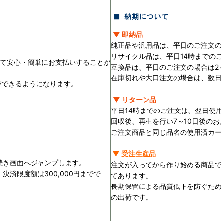
▼ 即納品
純正品や汎用品は、平日のご注文の
リサイクル品は、平日14時までの
用して安心・簡単にお支払いすることが
互換品は、平日のご注文の場合は2
在庫切れや大口注文の場合は、数
ができるようになります。
▼ リターン品
平日14時までのご注文は、翌日使
回収後、再生を行い7～10日後の
ご注文商品と同じ品名の使用済カ
▼ 受注生産品
続き画面へジャンプします。
注文が入ってから作り始める商品
済限度額は300,000円までで
てあります。
長期保管による品質低下を防ぐた
の出荷です。