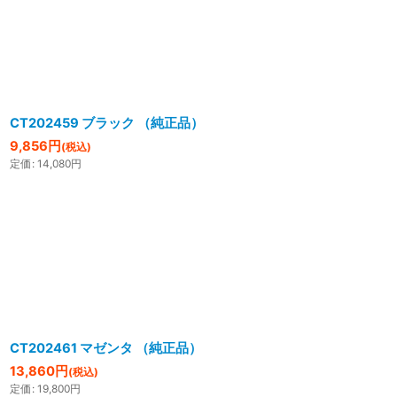
CT202459 ブラック （純正品）
9,856
円
(税込)
定価
:
14,080
円
CT202461 マゼンタ （純正品）
13,860
円
(税込)
定価
:
19,800
円