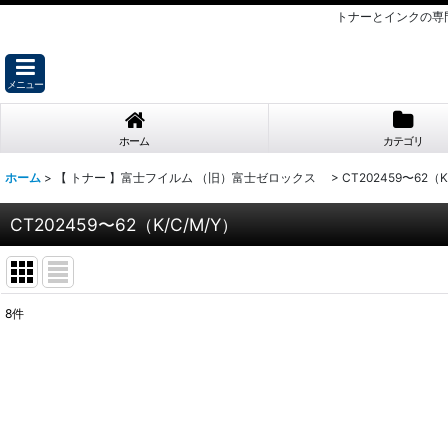
トナーとインクの専
メニュー
ホーム
カテゴリ
ホーム
>
【 トナー 】富士フイルム （旧）富士ゼロックス
>
CT202459〜62（K
CT202459〜62（K/C/M/Y）
8
件
表示数
:
並び順
: