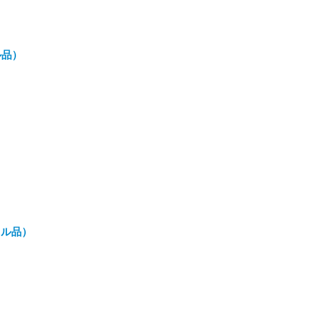
ル品）
クル品）