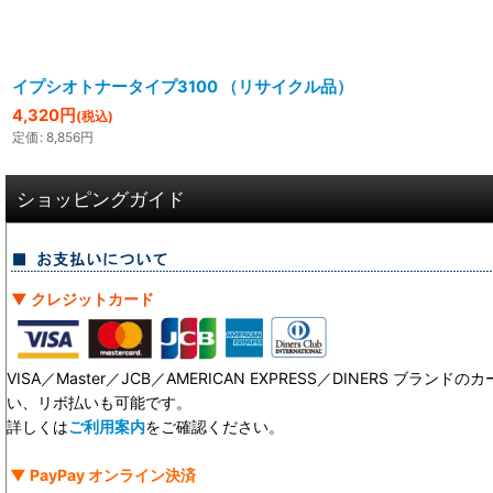
イプシオトナータイプ3100 （リサイクル品）
4,320
円
(税込)
定価
:
8,856
円
ショッピングガイド
▼ クレジットカード
VISA／Master／JCB／AMERICAN EXPRESS／DINERS ブ
い、リボ払いも可能です。
詳しくは
ご利用案内
をご確認ください。
▼ PayPay オンライン決済