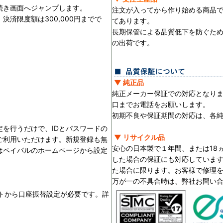
続き画面へジャンプします。
注文が入ってから作り始める商品
済限度額は300,000円までで
てあります。
長期保管による品質低下を防ぐた
の出荷です。
▼ 純正品
純正メーカー保証での対応となり
口までお電話をお願いします。
初期不良や保証期間の対応は、各
を行うだけで、IDとパスワードの
▼ リサイクル品
ご利用いただけます。新規登録も無
安心の日本製で１年間、または18
はペイパルのホームページから設定
した場合の保証にも対応していま
た場合に限ります。お客様で修理
万が一の不具合時は、弊社お問い
ントから口座振替設定が必要です。詳