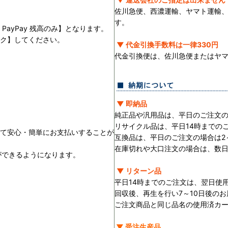
佐川急便、西濃運輸、ヤマト運輸
す。
PayPay 残高のみ】となります。
ック】してください。
▼ 代金引換手数料は一律330円
。
代金引換便は、佐川急便またはヤ
▼ 即納品
純正品や汎用品は、平日のご注文の
リサイクル品は、平日14時までの
用して安心・簡単にお支払いすることが
互換品は、平日のご注文の場合は2
在庫切れや大口注文の場合は、数
ができるようになります。
▼ リターン品
平日14時までのご注文は、翌日使
回収後、再生を行い7～10日後の
ご注文商品と同じ品名の使用済カ
▼ 受注生産品