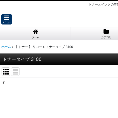
トナーとインクの専
メニュー
ホーム
カテゴリ
ホーム
>
【 トナー 】 リコー
>
トナータイプ 3100
トナータイプ 3100
1
件
表示数
:
並び順
: