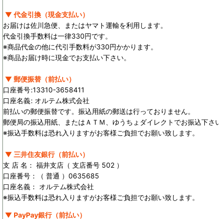
▼ 代金引換（現金支払い）
お届けは佐川急便、またはヤマト運輸を利用します。
代金引換手数料は一律330円です。
※商品代金の他に代引手数料が330円かかります。
※商品お届け時に現金でお支払い下さい。
▼ 郵便振替（前払い）
口座番号
:
13310-3658411
口座名義
:
オルテム株式会社
前払いの郵便振替です。振込用紙の郵送は行っておりません。
郵便局の振込用紙、またはＡＴＭ、ゆうちょダイレクトでお振込下さ
※振込手数料は恐れ入りますがお客様ご負担でお願い致します。
▼ 三井住友銀行（前払い）
支 店 名： 福井支店（ 支店番号 502 ）
口座番号：（ 普通 ）0635685
口座名義： オルテム株式会社
※振込手数料は恐れ入りますがお客様ご負担でお願い致します。
▼ PayPay銀行（前払い）