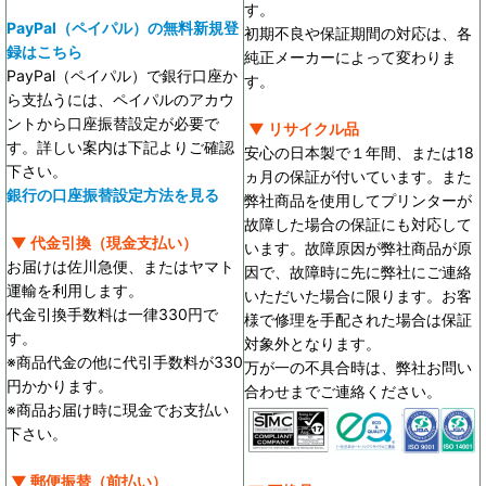
す。
PayPal（ペイパル）の無料新規登
初期不良や保証期間の対応は、各
録はこちら
純正メーカーによって変わりま
PayPal（ペイパル）で銀行口座か
す。
ら支払うには、ペイパルのアカウ
ントから口座振替設定が必要で
▼ リサイクル品
す。詳しい案内は下記よりご確認
安心の日本製で１年間、または18
下さい。
ヵ月の保証が付いています。また
銀行の口座振替設定方法を見る
弊社商品を使用してプリンターが
故障した場合の保証にも対応して
▼ 代金引換（現金支払い）
います。故障原因が弊社商品が原
お届けは佐川急便、またはヤマト
因で、故障時に先に弊社にご連絡
運輸を利用します。
いただいた場合に限ります。お客
代金引換手数料は一律330円で
様で修理を手配された場合は保証
す。
対象外となります。
※商品代金の他に代引手数料が330
万が一の不具合時は、弊社お問い
円かかります。
合わせまでご連絡ください。
※商品お届け時に現金でお支払い
下さい。
▼ 郵便振替（前払い）