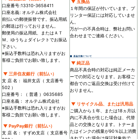
▼ 互換品
口座番号
:
13310-3658411
１年間の保証が付いています。プ
口座名義
:
オルテム株式会社
リンター保証には対応していませ
前払いの郵便振替です。振込用紙
ん。
の郵送は行っておりません。
万が一の不具合時は、弊社お問い
郵便局の振込用紙、またはＡＴ
合わせまでご連絡ください。
Ｍ、ゆうちょダイレクトでお振込
下さい。
※振込手数料は恐れ入りますがお
客様ご負担でお願い致します。
▼ 純正品
商品不具合時の対応は純正メーカ
▼ 三井住友銀行（前払い）
ーでの対応となります。お客様ご
支 店 名： 福井支店（ 支店番号
都合でのご返品交換は受け付けて
502 ）
おりません。
口座番号：（ 普通 ）0635685
口座名義： オルテム株式会社
▼ リサイクル品、または汎用品
※振込手数料は恐れ入りますがお
ご購入から１年、または18ヵ月以
客様ご負担でお願い致します。
内に不具合が生じた場合は、代替
品との交換となります。トナーま
▼ PayPay銀行（前払い）
たはインクの残量が90％以上消費
支 店 名： すずめ支店（ 支店番号
されていた場合は保証対象外で