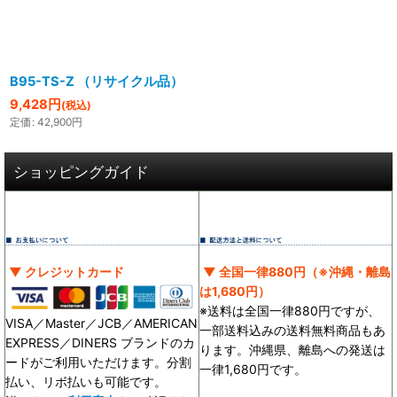
絞り込む
B95-TS-Z （リサイクル品）
9,428
円
(税込)
定価
:
42,900
円
ショッピングガイド
▼ クレジットカード
▼ 全国一律880円（※沖縄・離島
は1,680円）
※送料は全国一律880円ですが、
VISA／Master／JCB／AMERICAN
一部送料込みの送料無料商品もあ
EXPRESS／DINERS ブランドのカ
ります。沖縄県、離島への発送は
ードがご利用いただけます。分割
一律1,680円です。
払い、リボ払いも可能です。