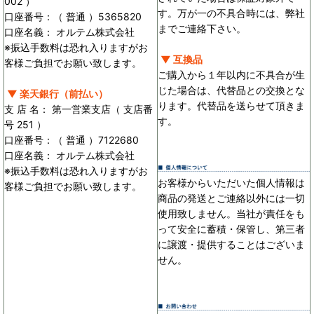
002 ）
す。万が一の不具合時には、弊社
口座番号：（ 普通 ）5365820
までご連絡下さい。
口座名義： オルテム株式会社
※振込手数料は恐れ入りますがお
▼ 互換品
客様ご負担でお願い致します。
ご購入から１年以内に不具合が生
じた場合は、代替品との交換とな
▼ 楽天銀行（前払い）
ります。代替品を送らせて頂きま
支 店 名： 第一営業支店（ 支店番
す。
号 251 ）
口座番号：（ 普通 ）7122680
口座名義： オルテム株式会社
※振込手数料は恐れ入りますがお
お客様からいただいた個人情報は
客様ご負担でお願い致します。
商品の発送とご連絡以外には一切
使用致しません。当社が責任をも
って安全に蓄積・保管し、第三者
に譲渡・提供することはございま
せん。