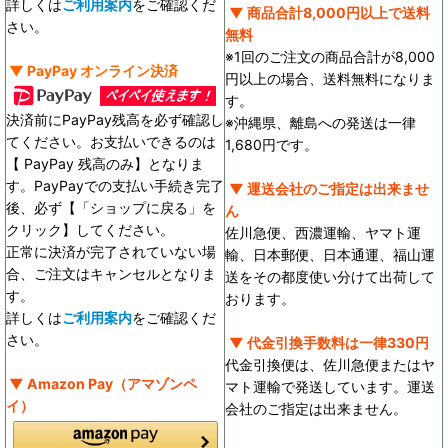
詳しくは
ご利用案内
をご確認くだ
▼ 商品合計8,000円以上で送料
さい。
無料
※1回のご注文の商品合計が8,000
▼ PayPay オンライン決済
円以上の場合、送料無料になりま
す。
決済前にPayPay残高を必ず確認し
※沖縄県、離島への発送は一律
てください。お支払いできるのは
1,680円です。
【 PayPay 残高のみ】となりま
す。PayPayでの支払い手続き完了
▼ 運送会社のご指定は出来ませ
後、必ず【「ショップに戻る」を
ん
クリック】してください。
佐川急便、西濃運輸、ヤマト運
正常に決済が完了されていない場
輸、日本郵便、日本通運、福山運
合、ご注文はキャンセルとなりま
送をその都度使い分けて出荷して
す。
おります。
詳しくは
ご利用案内
をご確認くだ
さい。
▼ 代金引換手数料は一律330円
代金引換便は、佐川急便またはヤ
▼ Amazon Pay（アマゾンペ
マト運輸で発送しています。運送
イ）
会社のご指定は出来ません。