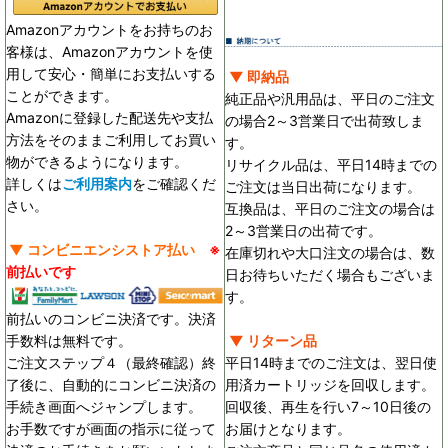
Amazonアカウントをお持ちのお
客様は、Amazonアカウントを使
用して安心・簡単にお支払いする
▼ 即納品
ことができます。
純正品や汎用品は、平日のご注文
Amazonに登録した配送先や支払
の場合2～3営業日で出荷致しま
方法をそのままご利用してお買い
す。
物ができるようになります。
リサイクル品は、平日14時までの
詳しくは
ご利用案内
をご確認くだ
ご注文は当日出荷になります。
さい。
互換品は、平日のご注文の場合は
2～3営業日の出荷です。
▼ コンビニエンシストア払い
※
在庫切れや大口注文の場合は、数
前払いです
日お待ちいただく場合もございま
す。
前払いのコンビニ決済です。決済
手数料は無料です。
▼ リターン品
ご注文ステップ４（最終確認）終
平日14時までのご注文は、翌日使
了後に、自動的にコンビニ決済の
用済カートリッジを回収します。
手続き画面へジャンプします。
回収後、再生を行い7～10日後の
お手数ですが画面の指示に従って
お届けとなります。