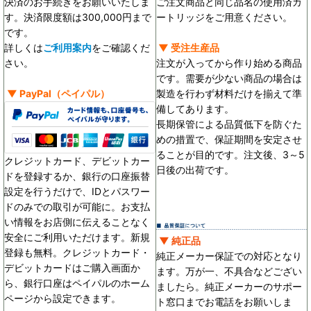
決済のお手続きをお願いいたしま
ご注文商品と同じ品名の使用済カ
す。決済限度額は300,000円まで
ートリッジをご用意ください。
です。
詳しくは
ご利用案内
をご確認くだ
▼ 受注生産品
さい。
注文が入ってから作り始める商品
です。需要が少ない商品の場合は
▼
PayPal
（ペイパル）
製造を行わず材料だけを揃えて準
備してあります。
長期保管による品質低下を防ぐた
めの措置で、保証期間を安定させ
ることが目的です。
注文後、3～5
クレジットカード、デビットカー
日後の出荷です。
ドを登録するか、銀行の口座振替
設定を行うだけで、IDとパスワー
ドのみでの取引が可能に。お支払
い情報をお店側に伝えることなく
安全にご利用いただけます。新規
▼ 純正品
登録も無料。クレジットカード・
純正メーカー保証での対応となり
デビットカードはご購入画面か
ます。万が一、不具合などござい
ら、銀行口座はペイパルのホーム
ましたら。純正メーカーのサポー
ページから設定できます。
ト窓口までお電話をお願いしま