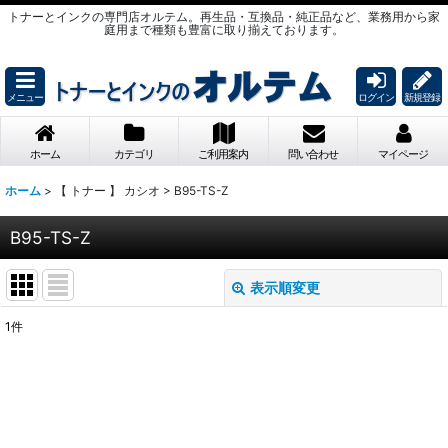
トナーとインクの専門店オルテム。再生品・互換品・純正品など、業務用から家
庭用まで種類も豊富に取り揃えております。
メニュー
ログイン
新規登録
ホーム
カテゴリ
ご利用案内
問い合わせ
マイページ
ホーム
>
【 トナー 】 カシオ
>
B95-TS-Z
B95-TS-Z
表示順変更
閉じる
1
件
表示数
:
並び順
: