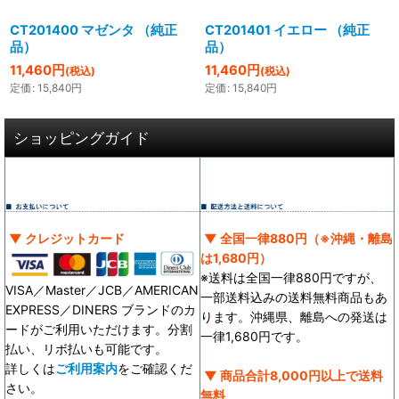
CT201400 マゼンタ （純正
CT201401 イエロー （純正
品）
品）
11,460
円
11,460
円
(税込)
(税込)
定価
:
15,840
円
定価
:
15,840
円
ショッピングガイド
▼ クレジットカード
▼ 全国一律880円（※沖縄・離島
は1,680円）
※送料は全国一律880円ですが、
VISA／Master／JCB／AMERICAN
一部送料込みの送料無料商品もあ
EXPRESS／DINERS ブランドのカ
ります。沖縄県、離島への発送は
ードがご利用いただけます。分割
一律1,680円です。
払い、リボ払いも可能です。
詳しくは
ご利用案内
をご確認くだ
▼ 商品合計8,000円以上で送料
さい。
無料