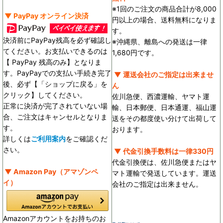
※1回のご注文の商品合計が8,000
▼ PayPay オンライン決済
円以上の場合、送料無料になりま
す。
決済前にPayPay残高を必ず確認し
※沖縄県、離島への発送は一律
てください。お支払いできるのは
1,680円です。
【 PayPay 残高のみ】となりま
す。PayPayでの支払い手続き完了
▼ 運送会社のご指定は出来ませ
後、必ず【「ショップに戻る」を
ん
クリック】してください。
佐川急便、西濃運輸、ヤマト運
正常に決済が完了されていない場
輸、日本郵便、日本通運、福山運
合、ご注文はキャンセルとなりま
送をその都度使い分けて出荷して
す。
おります。
詳しくは
ご利用案内
をご確認くだ
さい。
▼ 代金引換手数料は一律330円
代金引換便は、佐川急便またはヤ
▼ Amazon Pay（アマゾンペ
マト運輸で発送しています。運送
イ）
会社のご指定は出来ません。
Amazonアカウントをお持ちのお