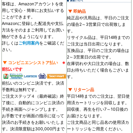
客様は、Amazonアカウントを使
用して安心・簡単にお支払いする
▼ 即納品
ことができます。
純正品や汎用品は、平日のご注文
Amazonに登録した配送先や支払
の場合2～3営業日で出荷致しま
方法をそのままご利用してお買い
す。
物ができるようになります。
リサイクル品は、平日14時までの
詳しくは
ご利用案内
をご確認くだ
ご注文は当日出荷になります。
さい。
互換品は、平日のご注文の場合は
2～3営業日の出荷です。
▼ コンビニエンシストア払い
※
在庫切れや大口注文の場合は、数
前払いです
日お待ちいただく場合もございま
す。
前払いのコンビニ決済です。決済
手数料は無料です。
▼ リターン品
ご注文ステップ４（最終確認）終
平日14時までのご注文は、翌日使
了後に、自動的にコンビニ決済の
用済カートリッジを回収します。
手続き画面へジャンプします。
回収後、再生を行い7～10日後の
お手数ですが画面の指示に従って
お届けとなります。
決済のお手続きをお願いいたしま
ご注文商品と同じ品名の使用済カ
す。決済限度額は300,000円まで
ートリッジをご用意ください。