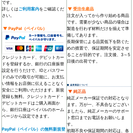
です。
詳しくは
ご利用案内
をご確認くだ
▼ 受注生産品
さい。
注文が入ってから作り始める商品
です。需要が少ない商品の場合は
▼
PayPal
（ペイパル）
製造を行わず材料だけを揃えて準
備してあります。
長期保管による品質低下を防ぐた
めの措置で、保証期間を安定させ
ることが目的です。
注文後、3～5
クレジットカード、デビットカー
日後の出荷です。
ドを登録するか、銀行の口座振替
設定を行うだけで、IDとパスワー
ドのみでの取引が可能に。お支払
い情報をお店側に伝えることなく
安全にご利用いただけます。新規
▼ 純正品
登録も無料。クレジットカード・
純正メーカー保証での対応となり
デビットカードはご購入画面か
ます。万が一、不具合などござい
ら、銀行口座はペイパルのホーム
ましたら。純正メーカーのサポー
ページから設定できます。
ト窓口までお電話をお願いしま
す。
PayPal（ペイパル）の無料新規登
初期不良や保証期間の対応は、各