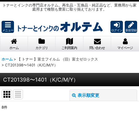
トナーとインクの専門店オルテム。再生品・互換品・純正品など、業務用から家
庭用まで種類も豊富に取り揃えております。
メニュー
ログイン
新規登録
ホーム
カテゴリ
ご利用案内
問い合わせ
マイページ
ホーム
>
【 トナー 】富士フイルム （旧）富士ゼロックス
>
CT201398〜1401（K/C/M/Y）
CT201398〜1401（K/C/M/Y）
表示順変更
閉じる
8
件
表示数
:
並び順
: