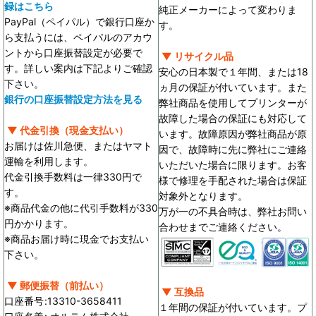
録はこちら
純正メーカーによって変わりま
PayPal（ペイパル）で銀行口座か
す。
ら支払うには、ペイパルのアカウ
ントから口座振替設定が必要で
▼ リサイクル品
す。詳しい案内は下記よりご確認
安心の日本製で１年間、または18
下さい。
ヵ月の保証が付いています。また
銀行の口座振替設定方法を見る
弊社商品を使用してプリンターが
故障した場合の保証にも対応して
▼ 代金引換（現金支払い）
います。故障原因が弊社商品が原
お届けは佐川急便、またはヤマト
因で、故障時に先に弊社にご連絡
運輸を利用します。
いただいた場合に限ります。お客
代金引換手数料は一律330円で
様で修理を手配された場合は保証
す。
対象外となります。
※商品代金の他に代引手数料が330
万が一の不具合時は、弊社お問い
円かかります。
合わせまでご連絡ください。
※商品お届け時に現金でお支払い
下さい。
▼ 郵便振替（前払い）
▼ 互換品
口座番号
:
13310-3658411
１年間の保証が付いています。プ