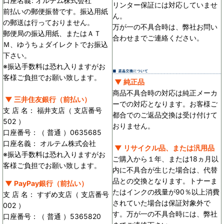
口座名義
:
オルテム株式会社
リンター保証には対応していませ
前払いの郵便振替です。振込用紙
ん。
の郵送は行っておりません。
万が一の不具合時は、弊社お問い
郵便局の振込用紙、またはＡＴ
合わせまでご連絡ください。
Ｍ、ゆうちょダイレクトでお振込
下さい。
※振込手数料は恐れ入りますがお
客様ご負担でお願い致します。
▼ 純正品
商品不具合時の対応は純正メーカ
▼ 三井住友銀行（前払い）
ーでの対応となります。お客様ご
支 店 名： 福井支店（ 支店番号
都合でのご返品交換は受け付けて
502 ）
おりません。
口座番号：（ 普通 ）0635685
口座名義： オルテム株式会社
▼ リサイクル品、または汎用品
※振込手数料は恐れ入りますがお
ご購入から１年、または18ヵ月以
客様ご負担でお願い致します。
内に不具合が生じた場合は、代替
品との交換となります。トナーま
▼ PayPay銀行（前払い）
たはインクの残量が90％以上消費
支 店 名： すずめ支店（ 支店番号
されていた場合は保証対象外で
002 ）
す。万が一の不具合時には、弊社
口座番号：（ 普通 ）5365820