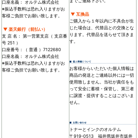
までご連絡下さい。
口座名義： オルテム株式会社
※振込手数料は恐れ入りますがお
▼ 互換品
客様ご負担でお願い致します。
ご購入から１年以内に不具合が生
じた場合は、代替品との交換とな
▼ 楽天銀行（前払い）
ります。代替品を送らせて頂きま
支 店 名： 第一営業支店（ 支店番
す。
号 251 ）
口座番号：（ 普通 ）7122680
口座名義： オルテム株式会社
※振込手数料は恐れ入りますがお
お客様からいただいた個人情報は
客様ご負担でお願い致します。
商品の発送とご連絡以外には一切
使用致しません。当社が責任をも
って安全に蓄積・保管し、第三者
に譲渡・提供することはございま
せん。
トナーとインクのオルテム
〒919-0513 福井県坂井市坂井