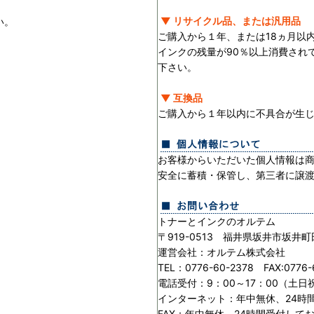
▼ リサイクル品、または汎用品
い。
ご購入から１年、または18ヵ月以
インクの残量が90％以上消費され
下さい。
▼ 互換品
ご購入から１年以内に不具合が生
お客様からいただいた個人情報は
安全に蓄積・保管し、第三者に譲
トナーとインクのオルテム
〒919-0513 福井県坂井市坂井町
運営会社：オルテム株式会社
TEL：0776-60-2378 FAX:0776-
電話受付：9：00～17：00（土
インターネット：年中無休、24時
FAX：年中無休、24時間受付して