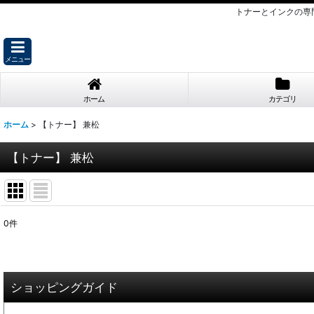
トナーとインクの専
メニュー
ホーム
カテゴリ
ホーム
>
【トナー】 兼松
【トナー】 兼松
0
件
表示数
:
並び順
:
ショッピングガイド