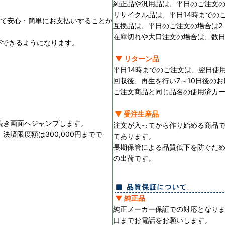
純正品や汎用品は、平日のご注文の
リサイクル品は、平日14時までの
用して安心・簡単にお支払いすることが
互換品は、平日のご注文の場合は2
在庫切れや大口注文の場合は、数
ができるようになります。
▼ リターン品
平日14時までのご注文は、翌日使
回収後、再生を行い7～10日後の
ご注文商品と同じ品名の使用済カ
▼ 受注生産品
続き画面へジャンプします。
注文が入ってから作り始める商品
済限度額は300,000円までで
てあります。
長期保管による品質低下を防ぐた
の出荷です。
▼ 純正品
純正メーカー保証での対応となり
口までお電話をお願いします。