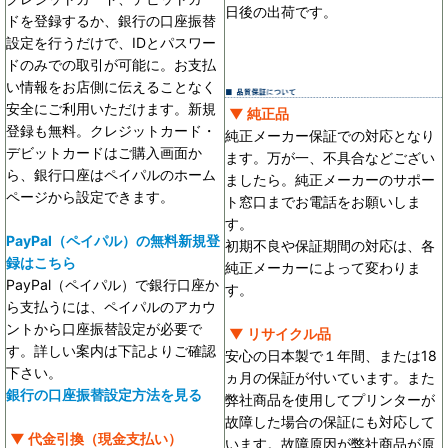
日後の出荷です。
ドを登録するか、銀行の口座振替
設定を行うだけで、IDとパスワー
ドのみでの取引が可能に。お支払
い情報をお店側に伝えることなく
安全にご利用いただけます。新規
▼ 純正品
登録も無料。クレジットカード・
純正メーカー保証での対応となり
デビットカードはご購入画面か
ます。万が一、不具合などござい
ら、銀行口座はペイパルのホーム
ましたら。純正メーカーのサポー
ページから設定できます。
ト窓口までお電話をお願いしま
す。
PayPal（ペイパル）の無料新規登
初期不良や保証期間の対応は、各
録はこちら
純正メーカーによって変わりま
PayPal（ペイパル）で銀行口座か
す。
ら支払うには、ペイパルのアカウ
ントから口座振替設定が必要で
▼ リサイクル品
す。詳しい案内は下記よりご確認
安心の日本製で１年間、または18
下さい。
ヵ月の保証が付いています。また
銀行の口座振替設定方法を見る
弊社商品を使用してプリンターが
故障した場合の保証にも対応して
▼ 代金引換（現金支払い）
います。故障原因が弊社商品が原