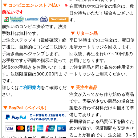
▼ コンビニエンシストア払い
※
在庫切れや大口注文の場合は、数
前払いです
日お待ちいただく場合もございま
す。
前払いのコンビニ決済です。決済
手数料は無料です。
▼ リターン品
ご注文ステップ４（最終確認）終
平日14時までのご注文は、翌日使
了後に、自動的にコンビニ決済の
用済カートリッジを回収します。
手続き画面へジャンプします。
回収後、再生を行い7～10日後の
お手数ですが画面の指示に従って
お届けとなります。
決済のお手続きをお願いいたしま
ご注文商品と同じ品名の使用済カ
す。決済限度額は300,000円まで
ートリッジをご用意ください。
です。
詳しくは
ご利用案内
をご確認くだ
▼ 受注生産品
さい。
注文が入ってから作り始める商品
です。需要が少ない商品の場合は
▼
PayPal
（ペイパル）
製造を行わず材料だけを揃えて準
備してあります。
長期保管による品質低下を防ぐた
めの措置で、保証期間を安定させ
ることが目的です。
注文後、3～5
クレジットカード、デビットカー