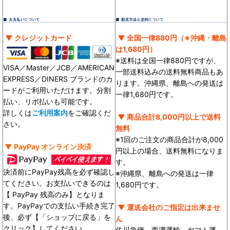
▼ クレジットカード
▼ 全国一律880円（※沖縄・離島
は1,680円）
※送料は全国一律880円ですが、
VISA／Master／JCB／AMERICAN
一部送料込みの送料無料商品もあ
EXPRESS／DINERS ブランドのカ
ります。沖縄県、離島への発送は
ードがご利用いただけます。分割
一律1,680円です。
払い、リボ払いも可能です。
詳しくは
ご利用案内
をご確認くだ
▼ 商品合計8,000円以上で送料
さい。
無料
※1回のご注文の商品合計が8,000
▼ PayPay オンライン決済
円以上の場合、送料無料になりま
す。
決済前にPayPay残高を必ず確認し
※沖縄県、離島への発送は一律
てください。お支払いできるのは
1,680円です。
【 PayPay 残高のみ】となりま
す。PayPayでの支払い手続き完了
▼ 運送会社のご指定は出来ませ
後、必ず【「ショップに戻る」を
ん
クリック】してください。
佐川急便、西濃運輸、ヤマト運