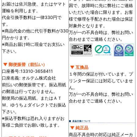
お届けは佐川急便、またはヤマト
因で、故障時に先に弊社にご連絡
運輸を利用します。
いただいた場合に限ります。お客
代金引換手数料は一律330円で
様で修理を手配された場合は保証
す。
対象外となります。
※商品代金の他に代引手数料が330
万が一の不具合時は、弊社お問い
円かかります。
合わせまでご連絡ください。
※商品お届け時に現金でお支払い
下さい。
▼ 郵便振替（前払い）
▼ 互換品
口座番号
:
13310-3658411
１年間の保証が付いています。プ
口座名義
:
オルテム株式会社
リンター保証には対応していませ
前払いの郵便振替です。振込用紙
ん。
の郵送は行っておりません。
万が一の不具合時は、弊社お問い
郵便局の振込用紙、またはＡＴ
合わせまでご連絡ください。
Ｍ、ゆうちょダイレクトでお振込
下さい。
※振込手数料は恐れ入りますがお
客様ご負担でお願い致します。
▼ 純正品
商品不具合時の対応は純正メーカ