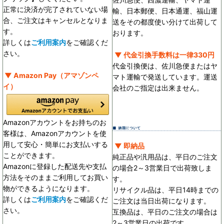
正常に決済が完了されていない場
輸、日本郵便、日本通運、福山運
合、ご注文はキャンセルとなりま
送をその都度使い分けて出荷して
す。
おります。
詳しくは
ご利用案内
をご確認くだ
さい。
▼ 代金引換手数料は一律330円
代金引換便は、佐川急便またはヤ
▼ Amazon Pay（アマゾンペ
マト運輸で発送しています。運送
イ）
会社のご指定は出来ません。
Amazonアカウントをお持ちのお
客様は、Amazonアカウントを使
用して安心・簡単にお支払いする
▼ 即納品
ことができます。
純正品や汎用品は、平日のご注文
Amazonに登録した配送先や支払
の場合2～3営業日で出荷致しま
方法をそのままご利用してお買い
す。
物ができるようになります。
リサイクル品は、平日14時までの
詳しくは
ご利用案内
をご確認くだ
ご注文は当日出荷になります。
さい。
互換品は、平日のご注文の場合は
2～3営業日の出荷です。