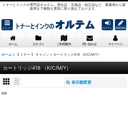
トナーとインクの専門店オルテム。再生品・互換品・純正品など、業務用から家
庭用まで種類も豊富に取り揃えております。
メニュー
ログイン
新規登録
ホーム
カテゴリ
ご利用案内
問い合わせ
マイページ
ホーム
>
【 トナー 】 キャノン
>
カートリッジ418 （K/C/M/Y）
カートリッジ418 （K/C/M/Y）
表示順変更
閉じる
9
件
表示数
:
並び順
: