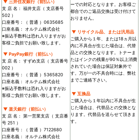
▼ 三井住友銀行（前払い）
ーでの対応となります。お客様ご
支 店 名： 福井支店（ 支店番号
都合でのご返品交換は受け付けて
502 ）
おりません。
口座番号：（ 普通 ）0635685
口座名義： オルテム株式会社
▼ リサイクル品、または汎用品
※振込手数料は恐れ入りますがお
ご購入から１年、または18ヵ月以
客様ご負担でお願い致します。
内に不具合が生じた場合は、代替
品との交換となります。トナーま
▼ PayPay銀行（前払い）
たはインクの残量が90％以上消費
支 店 名： すずめ支店（ 支店番号
されていた場合は保証対象外で
002 ）
す。万が一の不具合時には、弊社
口座番号：（ 普通 ）5365820
までご連絡下さい。
口座名義： オルテム株式会社
※振込手数料は恐れ入りますがお
▼ 互換品
客様ご負担でお願い致します。
ご購入から１年以内に不具合が生
じた場合は、代替品との交換とな
▼ 楽天銀行（前払い）
ります。代替品を送らせて頂きま
支 店 名： 第一営業支店（ 支店番
す。
号 251 ）
口座番号：（ 普通 ）7122680
口座名義： オルテム株式会社