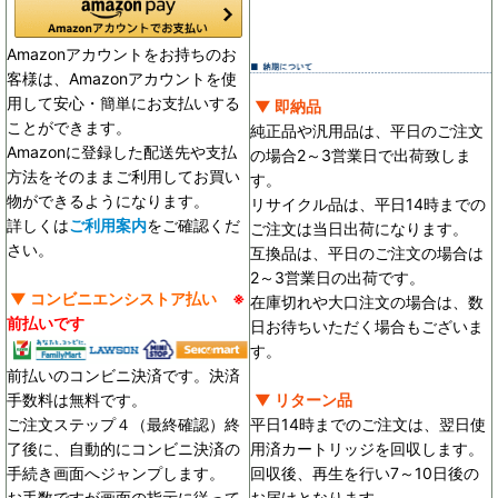
Amazonアカウントをお持ちのお
客様は、Amazonアカウントを使
用して安心・簡単にお支払いする
▼ 即納品
ことができます。
純正品や汎用品は、平日のご注文
Amazonに登録した配送先や支払
の場合2～3営業日で出荷致しま
方法をそのままご利用してお買い
す。
物ができるようになります。
リサイクル品は、平日14時までの
詳しくは
ご利用案内
をご確認くだ
ご注文は当日出荷になります。
さい。
互換品は、平日のご注文の場合は
2～3営業日の出荷です。
▼ コンビニエンシストア払い
※
在庫切れや大口注文の場合は、数
前払いです
日お待ちいただく場合もございま
す。
前払いのコンビニ決済です。決済
手数料は無料です。
▼ リターン品
ご注文ステップ４（最終確認）終
平日14時までのご注文は、翌日使
了後に、自動的にコンビニ決済の
用済カートリッジを回収します。
手続き画面へジャンプします。
回収後、再生を行い7～10日後の
お手数ですが画面の指示に従って
お届けとなります。