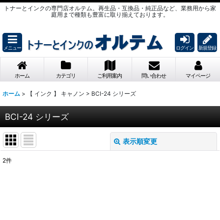
トナーとインクの専門店オルテム。再生品・互換品・純正品など、業務用から家
庭用まで種類も豊富に取り揃えております。
メニュー
ログイン
新規登録
ホーム
カテゴリ
ご利用案内
問い合わせ
マイページ
ホーム
>
【 インク 】 キャノン
>
BCI-24 シリーズ
BCI-24 シリーズ
表示順変更
閉じる
2
件
表示数
:
並び順
: