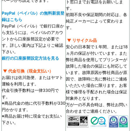
ページから設定できます。
ト窓口までお電話をお願いしま
す。
PayPal（ペイパル）の無料新規登
初期不良や保証期間の対応は、各
録はこちら
純正メーカーによって変わりま
PayPal（ペイパル）で銀行口座か
す。
ら支払うには、ペイパルのアカウ
ントから口座振替設定が必要で
▼ リサイクル品
す。詳しい案内は下記よりご確認
安心の日本製で１年間、または18
下さい。
ヵ月の保証が付いています。また
銀行の口座振替設定方法を見る
弊社商品を使用してプリンターが
故障した場合の保証にも対応して
▼ 代金引換（現金支払い）
います。故障原因が弊社商品が原
お届けは佐川急便、またはヤマト
因で、故障時に先に弊社にご連絡
運輸を利用します。
いただいた場合に限ります。お客
代金引換手数料は一律330円で
様で修理を手配された場合は保証
す。
対象外となります。
※商品代金の他に代引手数料が330
万が一の不具合時は、弊社お問い
円かかります。
合わせまでご連絡ください。
※商品お届け時に現金でお支払い
下さい。