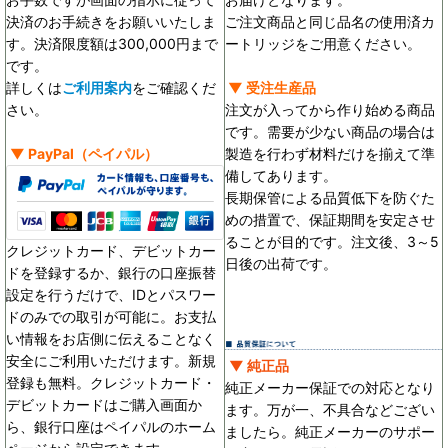
決済のお手続きをお願いいたしま
ご注文商品と同じ品名の使用済カ
す。決済限度額は300,000円まで
ートリッジをご用意ください。
です。
詳しくは
ご利用案内
をご確認くだ
▼ 受注生産品
さい。
注文が入ってから作り始める商品
です。需要が少ない商品の場合は
▼
PayPal
（ペイパル）
製造を行わず材料だけを揃えて準
備してあります。
長期保管による品質低下を防ぐた
めの措置で、保証期間を安定させ
ることが目的です。
注文後、3～5
クレジットカード、デビットカー
日後の出荷です。
ドを登録するか、銀行の口座振替
設定を行うだけで、IDとパスワー
ドのみでの取引が可能に。お支払
い情報をお店側に伝えることなく
安全にご利用いただけます。新規
▼ 純正品
登録も無料。クレジットカード・
純正メーカー保証での対応となり
デビットカードはご購入画面か
ます。万が一、不具合などござい
ら、銀行口座はペイパルのホーム
ましたら。純正メーカーのサポー