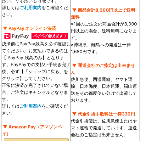
払い、リボ払いも可能です。
詳しくは
ご利用案内
をご確認くだ
▼ 商品合計8,000円以上で送料
さい。
無料
※1回のご注文の商品合計が8,000
▼ PayPay オンライン決済
円以上の場合、送料無料になりま
す。
決済前にPayPay残高を必ず確認し
※沖縄県、離島への発送は一律
てください。お支払いできるのは
1,680円です。
【 PayPay 残高のみ】となりま
す。PayPayでの支払い手続き完了
▼ 運送会社のご指定は出来ませ
後、必ず【「ショップに戻る」を
ん
クリック】してください。
佐川急便、西濃運輸、ヤマト運
正常に決済が完了されていない場
輸、日本郵便、日本通運、福山運
合、ご注文はキャンセルとなりま
送をその都度使い分けて出荷して
す。
おります。
詳しくは
ご利用案内
をご確認くだ
さい。
▼ 代金引換手数料は一律330円
代金引換便は、佐川急便またはヤ
▼ Amazon Pay（アマゾンペ
マト運輸で発送しています。運送
イ）
会社のご指定は出来ません。