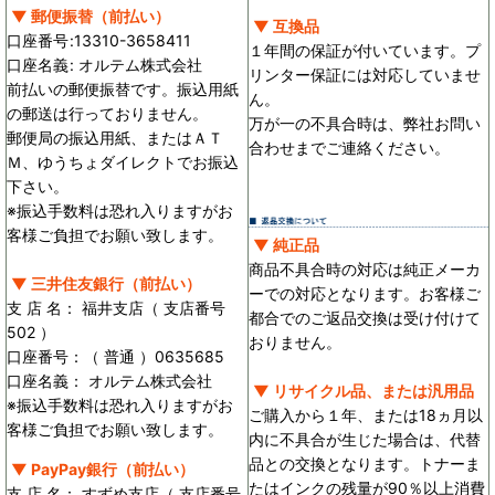
▼ 郵便振替（前払い）
▼ 互換品
口座番号
:
13310-3658411
１年間の保証が付いています。プ
口座名義
:
オルテム株式会社
リンター保証には対応していませ
前払いの郵便振替です。振込用紙
ん。
の郵送は行っておりません。
万が一の不具合時は、弊社お問い
郵便局の振込用紙、またはＡＴ
合わせまでご連絡ください。
Ｍ、ゆうちょダイレクトでお振込
下さい。
※振込手数料は恐れ入りますがお
客様ご負担でお願い致します。
▼ 純正品
商品不具合時の対応は純正メーカ
▼ 三井住友銀行（前払い）
ーでの対応となります。お客様ご
支 店 名： 福井支店（ 支店番号
都合でのご返品交換は受け付けて
502 ）
おりません。
口座番号：（ 普通 ）0635685
口座名義： オルテム株式会社
▼ リサイクル品、または汎用品
※振込手数料は恐れ入りますがお
ご購入から１年、または18ヵ月以
客様ご負担でお願い致します。
内に不具合が生じた場合は、代替
品との交換となります。トナーま
▼ PayPay銀行（前払い）
たはインクの残量が90％以上消費
支 店 名： すずめ支店（ 支店番号