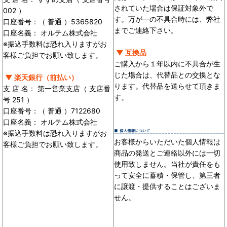
されていた場合は保証対象外で
002 ）
す。万が一の不具合時には、弊社
口座番号：（ 普通 ）5365820
までご連絡下さい。
口座名義： オルテム株式会社
※振込手数料は恐れ入りますがお
▼ 互換品
客様ご負担でお願い致します。
ご購入から１年以内に不具合が生
じた場合は、代替品との交換とな
▼ 楽天銀行（前払い）
ります。代替品を送らせて頂きま
支 店 名： 第一営業支店（ 支店番
す。
号 251 ）
口座番号：（ 普通 ）7122680
口座名義： オルテム株式会社
※振込手数料は恐れ入りますがお
お客様からいただいた個人情報は
客様ご負担でお願い致します。
商品の発送とご連絡以外には一切
使用致しません。当社が責任をも
って安全に蓄積・保管し、第三者
に譲渡・提供することはございま
せん。