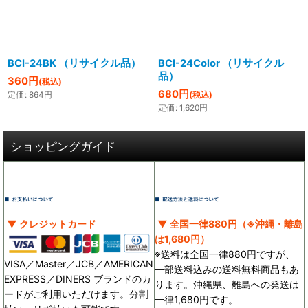
絞り込む
BCI-24BK （リサイクル品）
BCI-24Color （リサイクル
品）
360
円
(税込)
680
円
定価
:
864
円
(税込)
定価
:
1,620
円
ショッピングガイド
▼ クレジットカード
▼ 全国一律880円（※沖縄・離島
は1,680円）
※送料は全国一律880円ですが、
VISA／Master／JCB／AMERICAN
一部送料込みの送料無料商品もあ
EXPRESS／DINERS ブランドのカ
ります。沖縄県、離島への発送は
ードがご利用いただけます。分割
一律1,680円です。