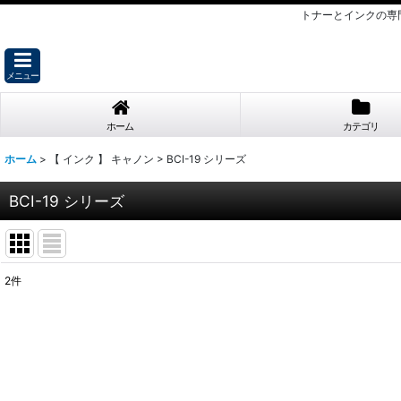
トナーとインクの専
メニュー
ホーム
カテゴリ
ホーム
>
【 インク 】 キャノン
>
BCI-19 シリーズ
BCI-19 シリーズ
2
件
表示数
:
並び順
: