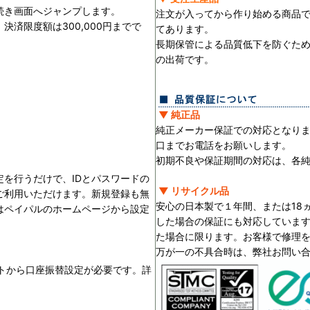
続き画面へジャンプします。
注文が入ってから作り始める商品
済限度額は300,000円までで
てあります。
長期保管による品質低下を防ぐた
の出荷です。
▼ 純正品
純正メーカー保証での対応となり
口までお電話をお願いします。
初期不良や保証期間の対応は、各
を行うだけで、IDとパスワードの
▼ リサイクル品
ご利用いただけます。新規登録も無
安心の日本製で１年間、または18
はペイパルのホームページから設定
した場合の保証にも対応していま
た場合に限ります。お客様で修理
万が一の不具合時は、弊社お問い
ントから口座振替設定が必要です。詳