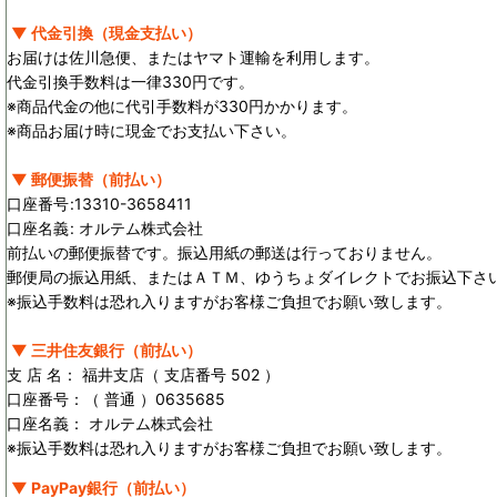
▼ 代金引換（現金支払い）
お届けは佐川急便、またはヤマト運輸を利用します。
代金引換手数料は一律330円です。
※商品代金の他に代引手数料が330円かかります。
※商品お届け時に現金でお支払い下さい。
▼ 郵便振替（前払い）
口座番号
:
13310-3658411
口座名義
:
オルテム株式会社
前払いの郵便振替です。振込用紙の郵送は行っておりません。
郵便局の振込用紙、またはＡＴＭ、ゆうちょダイレクトでお振込下さ
※振込手数料は恐れ入りますがお客様ご負担でお願い致します。
▼ 三井住友銀行（前払い）
支 店 名： 福井支店（ 支店番号 502 ）
口座番号：（ 普通 ）0635685
口座名義： オルテム株式会社
※振込手数料は恐れ入りますがお客様ご負担でお願い致します。
▼ PayPay銀行（前払い）