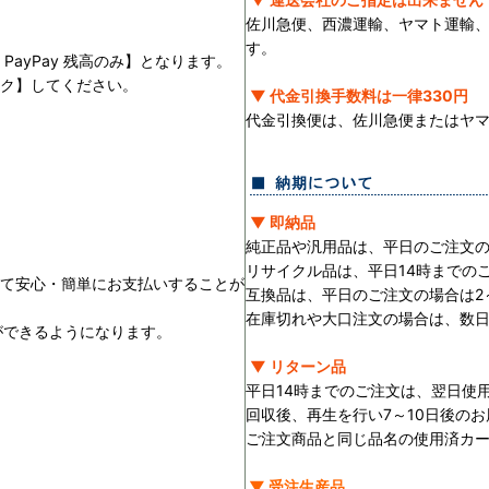
佐川急便、西濃運輸、ヤマト運輸
す。
PayPay 残高のみ】となります。
ック】してください。
▼ 代金引換手数料は一律330円
。
代金引換便は、佐川急便またはヤ
▼ 即納品
純正品や汎用品は、平日のご注文の
リサイクル品は、平日14時までの
用して安心・簡単にお支払いすることが
互換品は、平日のご注文の場合は2
在庫切れや大口注文の場合は、数
ができるようになります。
▼ リターン品
平日14時までのご注文は、翌日使
回収後、再生を行い7～10日後の
ご注文商品と同じ品名の使用済カ
▼ 受注生産品