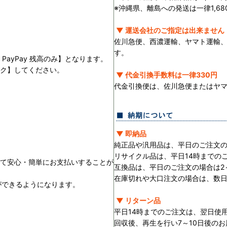
※沖縄県、離島への発送は一律1,68
▼ 運送会社のご指定は出来ません
佐川急便、西濃運輸、ヤマト運輸
す。
PayPay 残高のみ】となります。
ック】してください。
▼ 代金引換手数料は一律330円
。
代金引換便は、佐川急便またはヤ
▼ 即納品
純正品や汎用品は、平日のご注文の
リサイクル品は、平日14時までの
用して安心・簡単にお支払いすることが
互換品は、平日のご注文の場合は2
在庫切れや大口注文の場合は、数
ができるようになります。
▼ リターン品
平日14時までのご注文は、翌日使
回収後、再生を行い7～10日後の