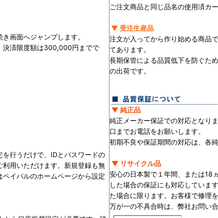
ご注文商品と同じ品名の使用済カ
▼ 受注生産品
続き画面へジャンプします。
注文が入ってから作り始める商品
済限度額は300,000円までで
てあります。
長期保管による品質低下を防ぐた
の出荷です。
▼ 純正品
純正メーカー保証での対応となり
口までお電話をお願いします。
初期不良や保証期間の対応は、各
を行うだけで、IDとパスワードの
▼ リサイクル品
ご利用いただけます。新規登録も無
安心の日本製で１年間、または18
はペイパルのホームページから設定
した場合の保証にも対応していま
た場合に限ります。お客様で修理
万が一の不具合時は、弊社お問い