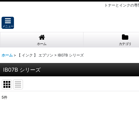
トナーとインクの専
メニュー
ホーム
カテゴリ
ホーム
>
【 インク 】 エプソン
>
IB07B シリーズ
IB07B シリーズ
5
件
表示数
:
並び順
: