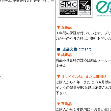
ントから口座振替設定が必要です。詳
▼ 互換品
１年間の保証が付いています。プ
万が一の不具合時は、弊社お問い
▼ 純正品
商品不具合時の対応は純正メーカ
ません。
▼ リサイクル品、または汎用品
い。
ご購入から１年、または18ヵ月以
インクの残量が90％以上消費され
下さい。
▼ 互換品
ご購入から１年以内に不具合が生