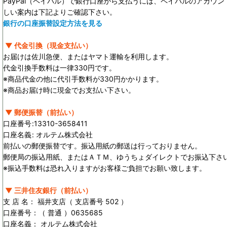
PayPal（ペイパル）で銀行口座から支払うには、ペイパルのアカウ
しい案内は下記よりご確認下さい。
銀行の口座振替設定方法を見る
▼ 代金引換（現金支払い）
お届けは佐川急便、またはヤマト運輸を利用します。
代金引換手数料は一律330円です。
※商品代金の他に代引手数料が330円かかります。
※商品お届け時に現金でお支払い下さい。
▼ 郵便振替（前払い）
口座番号
:
13310-3658411
口座名義
:
オルテム株式会社
前払いの郵便振替です。振込用紙の郵送は行っておりません。
郵便局の振込用紙、またはＡＴＭ、ゆうちょダイレクトでお振込下さ
※振込手数料は恐れ入りますがお客様ご負担でお願い致します。
▼ 三井住友銀行（前払い）
支 店 名： 福井支店（ 支店番号 502 ）
口座番号：（ 普通 ）0635685
口座名義： オルテム株式会社