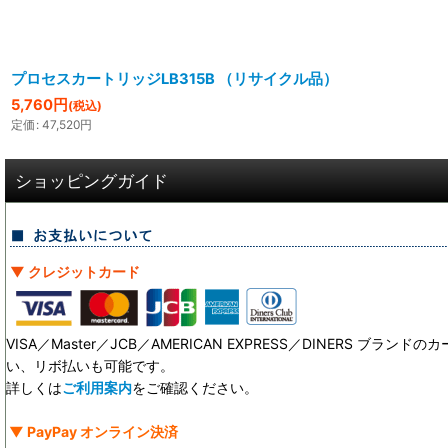
プロセスカートリッジLB315B （リサイクル品）
5,760
円
(税込)
定価
:
47,520
円
ショッピングガイド
▼ クレジットカード
VISA／Master／JCB／AMERICAN EXPRESS／DINERS ブ
い、リボ払いも可能です。
詳しくは
ご利用案内
をご確認ください。
▼ PayPay オンライン決済