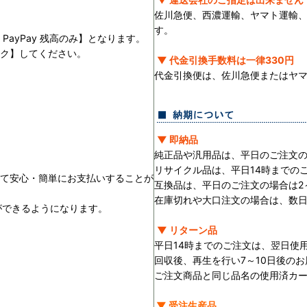
佐川急便、西濃運輸、ヤマト運輸
す。
PayPay 残高のみ】となります。
ック】してください。
▼ 代金引換手数料は一律330円
。
代金引換便は、佐川急便またはヤ
▼ 即納品
純正品や汎用品は、平日のご注文の
リサイクル品は、平日14時までの
用して安心・簡単にお支払いすることが
互換品は、平日のご注文の場合は2
在庫切れや大口注文の場合は、数
ができるようになります。
▼ リターン品
平日14時までのご注文は、翌日使
回収後、再生を行い7～10日後の
ご注文商品と同じ品名の使用済カ
▼ 受注生産品