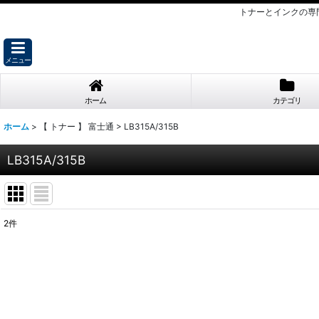
トナーとインクの専
メニュー
ホーム
カテゴリ
ホーム
>
【 トナー 】 富士通
>
LB315A/315B
LB315A/315B
2
件
表示数
:
並び順
: