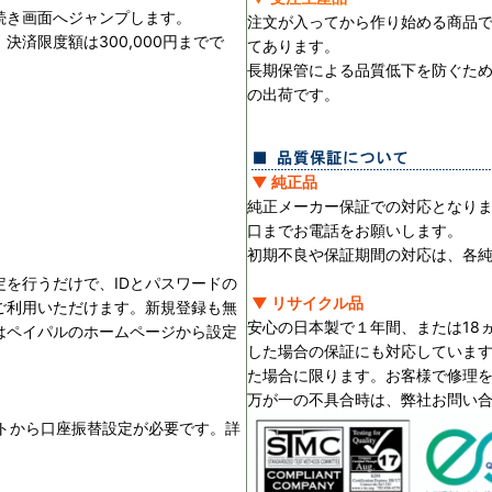
続き画面へジャンプします。
注文が入ってから作り始める商品
済限度額は300,000円までで
てあります。
長期保管による品質低下を防ぐた
の出荷です。
▼ 純正品
純正メーカー保証での対応となり
口までお電話をお願いします。
初期不良や保証期間の対応は、各
を行うだけで、IDとパスワードの
▼ リサイクル品
ご利用いただけます。新規登録も無
安心の日本製で１年間、または18
はペイパルのホームページから設定
した場合の保証にも対応していま
た場合に限ります。お客様で修理
万が一の不具合時は、弊社お問い
ントから口座振替設定が必要です。詳