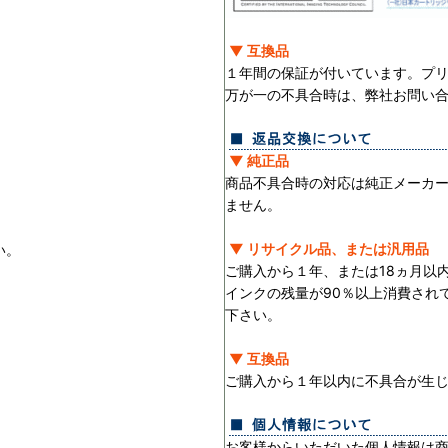
▼ 互換品
１年間の保証が付いています。プ
万が一の不具合時は、弊社お問い
▼ 純正品
商品不具合時の対応は純正メーカ
ません。
▼ リサイクル品、または汎用品
い。
ご購入から１年、または18ヵ月以
インクの残量が90％以上消費され
下さい。
▼ 互換品
ご購入から１年以内に不具合が生
お客様からいただいた個人情報は