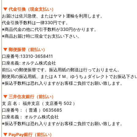
▼ 代金引換（現金支払い）
お届けは佐川急便、またはヤマト運輸を利用します。
代金引換手数料は一律330円です。
※商品代金の他に代引手数料が330円かかります。
※商品お届け時に現金でお支払い下さい。
▼ 郵便振替（前払い）
口座番号
:
13310-3658411
口座名義
:
オルテム株式会社
前払いの郵便振替です。振込用紙の郵送は行っておりません。
郵便局の振込用紙、またはＡＴＭ、ゆうちょダイレクトでお振込下さ
※振込手数料は恐れ入りますがお客様ご負担でお願い致します。
▼ 三井住友銀行（前払い）
支 店 名： 福井支店（ 支店番号 502 ）
口座番号：（ 普通 ）0635685
口座名義： オルテム株式会社
※振込手数料は恐れ入りますがお客様ご負担でお願い致します。
▼ PayPay銀行（前払い）