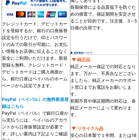
備してあります。
長期保管による品質低下を防ぐた
めの措置で、保証期間を安定させ
ることが目的です。
注文後、3～5
クレジットカード、デビットカー
日後の出荷です。
ドを登録するか、銀行の口座振替
設定を行うだけで、IDとパスワー
ドのみでの取引が可能に。お支払
い情報をお店側に伝えることなく
安全にご利用いただけます。新規
▼ 純正品
登録も無料。クレジットカード・
純正メーカー保証での対応となり
デビットカードはご購入画面か
ます。万が一、不具合などござい
ら、銀行口座はペイパルのホーム
ましたら。純正メーカーのサポー
ページから設定できます。
ト窓口までお電話をお願いしま
す。
PayPal（ペイパル）の無料新規登
初期不良や保証期間の対応は、各
録はこちら
純正メーカーによって変わりま
PayPal（ペイパル）で銀行口座か
す。
ら支払うには、ペイパルのアカウ
ントから口座振替設定が必要で
▼ リサイクル品
す。詳しい案内は下記よりご確認
安心の日本製で１年間、または18