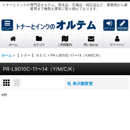
トナーとインクの専門店オルテム。再生品・互換品・純正品など、業務用から家
庭用まで種類も豊富に取り揃えております。
メニュー
ログイン
新規登録
ホーム
カテゴリ
ご利用案内
問い合わせ
マイページ
ホーム
>
【 トナー 】 ＮＥＣ
>
PR-L9010C-11〜14（Y/M/C/K）
PR-L9010C-11〜14（Y/M/C/K）
表示順変更
閉じる
4
件
表示数
:
並び順
: