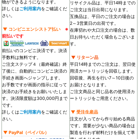
物ができるようになります。
リサイクル品は、平日14時までの
詳しくは
ご利用案内
をご確認くだ
ご注文は当日出荷になります。
さい。
互換品は、平日のご注文の場合は
2～3営業日の出荷です。
▼ コンビニエンシストア払い
※
在庫切れや大口注文の場合は、数
前払いです
日お待ちいただく場合もございま
す。
前払いのコンビニ決済です。決済
手数料は無料です。
▼ リターン品
ご注文ステップ４（最終確認）終
平日14時までのご注文は、翌日使
了後に、自動的にコンビニ決済の
用済カートリッジを回収します。
手続き画面へジャンプします。
回収後、再生を行い7～10日後の
お手数ですが画面の指示に従って
お届けとなります。
決済のお手続きをお願いいたしま
ご注文商品と同じ品名の使用済カ
す。決済限度額は300,000円まで
ートリッジをご用意ください。
です。
詳しくは
ご利用案内
をご確認くだ
▼ 受注生産品
さい。
注文が入ってから作り始める商品
です。需要が少ない商品の場合は
▼
PayPal
（ペイパル）
製造を行わず材料だけを揃えて準