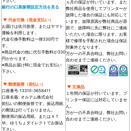
下さい。
ヵ月の保証が付いています。また
銀行の口座振替設定方法を見る
弊社商品を使用してプリンターが
故障した場合の保証にも対応して
▼ 代金引換（現金支払い）
います。故障原因が弊社商品が原
お届けは佐川急便、またはヤマト
因で、故障時に先に弊社にご連絡
運輸を利用します。
いただいた場合に限ります。お客
代金引換手数料は一律330円で
様で修理を手配された場合は保証
す。
対象外となります。
※商品代金の他に代引手数料が330
万が一の不具合時は、弊社お問い
円かかります。
合わせまでご連絡ください。
※商品お届け時に現金でお支払い
下さい。
▼ 郵便振替（前払い）
▼ 互換品
口座番号
:
13310-3658411
１年間の保証が付いています。プ
口座名義
:
オルテム株式会社
リンター保証には対応していませ
前払いの郵便振替です。振込用紙
ん。
の郵送は行っておりません。
万が一の不具合時は、弊社お問い
郵便局の振込用紙、またはＡＴ
合わせまでご連絡ください。
Ｍ、ゆうちょダイレクトでお振込
下さい。