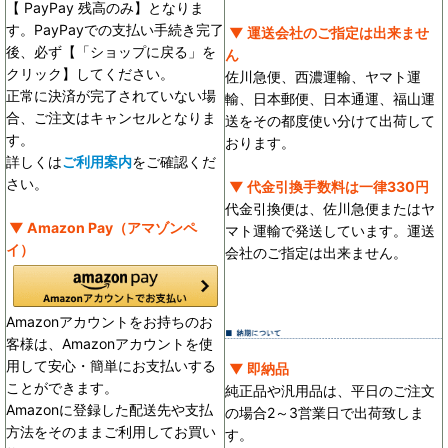
【 PayPay 残高のみ】となりま
す。PayPayでの支払い手続き完了
▼ 運送会社のご指定は出来ませ
後、必ず【「ショップに戻る」を
ん
クリック】してください。
佐川急便、西濃運輸、ヤマト運
正常に決済が完了されていない場
輸、日本郵便、日本通運、福山運
合、ご注文はキャンセルとなりま
送をその都度使い分けて出荷して
す。
おります。
詳しくは
ご利用案内
をご確認くだ
さい。
▼ 代金引換手数料は一律330円
代金引換便は、佐川急便またはヤ
▼ Amazon Pay（アマゾンペ
マト運輸で発送しています。運送
イ）
会社のご指定は出来ません。
Amazonアカウントをお持ちのお
客様は、Amazonアカウントを使
用して安心・簡単にお支払いする
▼ 即納品
ことができます。
純正品や汎用品は、平日のご注文
Amazonに登録した配送先や支払
の場合2～3営業日で出荷致しま
方法をそのままご利用してお買い
す。