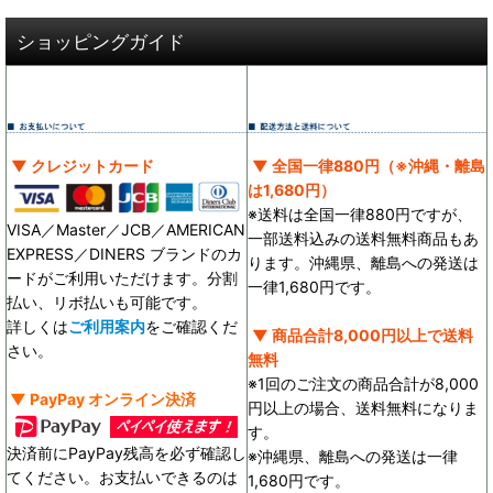
ショッピングガイド
▼ クレジットカード
▼ 全国一律880円（※沖縄・離島
は1,680円）
※送料は全国一律880円ですが、
VISA／Master／JCB／AMERICAN
一部送料込みの送料無料商品もあ
EXPRESS／DINERS ブランドのカ
ります。沖縄県、離島への発送は
ードがご利用いただけます。分割
一律1,680円です。
払い、リボ払いも可能です。
詳しくは
ご利用案内
をご確認くだ
▼ 商品合計8,000円以上で送料
さい。
無料
※1回のご注文の商品合計が8,000
▼ PayPay オンライン決済
円以上の場合、送料無料になりま
す。
決済前にPayPay残高を必ず確認し
※沖縄県、離島への発送は一律
てください。お支払いできるのは
1,680円です。