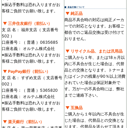
※振込手数料は恐れ入りますがお
客様ご負担でお願い致します。
▼ 純正品
商品不具合時の対応は純正メーカ
▼ 三井住友銀行（前払い）
ーでの対応となります。お客様ご
支 店 名： 福井支店（ 支店番号
都合でのご返品交換は受け付けて
502 ）
おりません。
口座番号：（ 普通 ）0635685
口座名義： オルテム株式会社
▼ リサイクル品、または汎用品
※振込手数料は恐れ入りますがお
ご購入から１年、または18ヵ月以
客様ご負担でお願い致します。
内に不具合が生じた場合は、代替
品との交換となります。トナーま
▼ PayPay銀行（前払い）
たはインクの残量が90％以上消費
支 店 名： すずめ支店（ 支店番号
されていた場合は保証対象外で
002 ）
す。万が一の不具合時には、弊社
口座番号：（ 普通 ）5365820
までご連絡下さい。
口座名義： オルテム株式会社
※振込手数料は恐れ入りますがお
▼ 互換品
客様ご負担でお願い致します。
ご購入から１年以内に不具合が生
じた場合は、代替品との交換とな
▼ 楽天銀行（前払い）
ります。代替品を送らせて頂きま
支 店 名： 第一営業支店（ 支店番