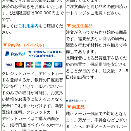
決済のお手続きをお願いいたしま
ご注文商品と同じ品名の使用済カ
す。決済限度額は300,000円まで
ートリッジをご用意ください。
です。
詳しくは
ご利用案内
をご確認くだ
▼ 受注生産品
さい。
注文が入ってから作り始める商品
です。需要が少ない商品の場合は
▼
PayPal
（ペイパル）
製造を行わず材料だけを揃えて準
備してあります。
長期保管による品質低下を防ぐた
めの措置で、保証期間を安定させ
ることが目的です。
注文後、3～5
クレジットカード、デビットカー
日後の出荷です。
ドを登録するか、銀行の口座振替
設定を行うだけで、IDとパスワー
ドのみでの取引が可能に。お支払
い情報をお店側に伝えることなく
安全にご利用いただけます。新規
▼ 純正品
登録も無料。クレジットカード・
純正メーカー保証での対応となり
デビットカードはご購入画面か
ます。万が一、不具合などござい
ら、銀行口座はペイパルのホーム
ましたら。純正メーカーのサポー