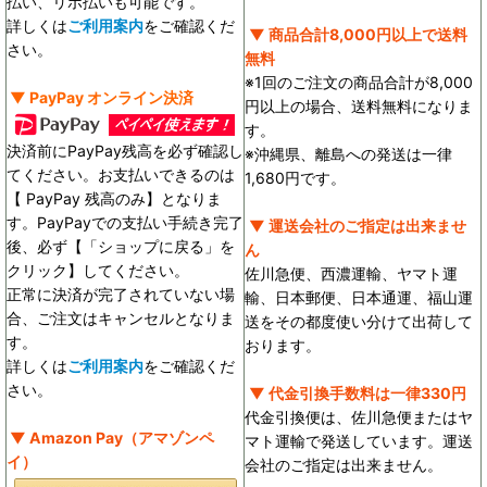
払い、リボ払いも可能です。
詳しくは
ご利用案内
をご確認くだ
▼ 商品合計8,000円以上で送料
さい。
無料
※1回のご注文の商品合計が8,000
▼ PayPay オンライン決済
円以上の場合、送料無料になりま
す。
決済前にPayPay残高を必ず確認し
※沖縄県、離島への発送は一律
てください。お支払いできるのは
1,680円です。
【 PayPay 残高のみ】となりま
す。PayPayでの支払い手続き完了
▼ 運送会社のご指定は出来ませ
後、必ず【「ショップに戻る」を
ん
クリック】してください。
佐川急便、西濃運輸、ヤマト運
正常に決済が完了されていない場
輸、日本郵便、日本通運、福山運
合、ご注文はキャンセルとなりま
送をその都度使い分けて出荷して
す。
おります。
詳しくは
ご利用案内
をご確認くだ
さい。
▼ 代金引換手数料は一律330円
代金引換便は、佐川急便またはヤ
▼ Amazon Pay（アマゾンペ
マト運輸で発送しています。運送
イ）
会社のご指定は出来ません。