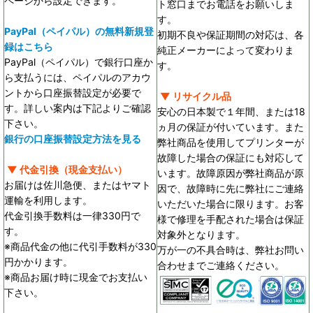
ページから設定できます。
ト窓口までお電話をお願いしま
す。
PayPal（ペイパル）の無料新規登
初期不良や保証期間の対応は、各
録はこちら
純正メーカーによって変わりま
PayPal（ペイパル）で銀行口座か
す。
ら支払うには、ペイパルのアカウ
ントから口座振替設定が必要で
▼ リサイクル品
す。詳しい案内は下記よりご確認
安心の日本製で１年間、または18
下さい。
ヵ月の保証が付いています。また
銀行の口座振替設定方法を見る
弊社商品を使用してプリンターが
故障した場合の保証にも対応して
▼ 代金引換（現金支払い）
います。故障原因が弊社商品が原
お届けは佐川急便、またはヤマト
因で、故障時に先に弊社にご連絡
運輸を利用します。
いただいた場合に限ります。お客
代金引換手数料は一律330円で
様で修理を手配された場合は保証
す。
対象外となります。
※商品代金の他に代引手数料が330
万が一の不具合時は、弊社お問い
円かかります。
合わせまでご連絡ください。
※商品お届け時に現金でお支払い
下さい。