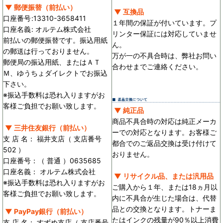
▼ 郵便振替（前払い）
▼ 互換品
口座番号
:
13310-3658411
１年間の保証が付いています。プ
口座名義
:
オルテム株式会社
リンター保証には対応していませ
前払いの郵便振替です。振込用紙
ん。
の郵送は行っておりません。
万が一の不具合時は、弊社お問い
郵便局の振込用紙、またはＡＴ
合わせまでご連絡ください。
Ｍ、ゆうちょダイレクトでお振込
下さい。
※振込手数料は恐れ入りますがお
客様ご負担でお願い致します。
▼ 純正品
商品不具合時の対応は純正メーカ
▼ 三井住友銀行（前払い）
ーでの対応となります。お客様ご
支 店 名： 福井支店（ 支店番号
都合でのご返品交換は受け付けて
502 ）
おりません。
口座番号：（ 普通 ）0635685
口座名義： オルテム株式会社
▼ リサイクル品、または汎用品
※振込手数料は恐れ入りますがお
ご購入から１年、または18ヵ月以
客様ご負担でお願い致します。
内に不具合が生じた場合は、代替
品との交換となります。トナーま
▼ PayPay銀行（前払い）
たはインクの残量が90％以上消費
支 店 名： すずめ支店（ 支店番号