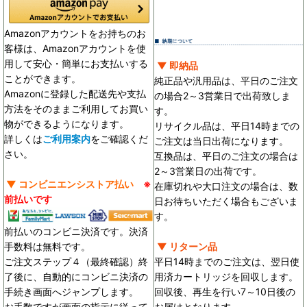
Amazonアカウントをお持ちのお
客様は、Amazonアカウントを使
用して安心・簡単にお支払いする
▼ 即納品
ことができます。
純正品や汎用品は、平日のご注文
Amazonに登録した配送先や支払
の場合2～3営業日で出荷致しま
方法をそのままご利用してお買い
す。
物ができるようになります。
リサイクル品は、平日14時までの
詳しくは
ご利用案内
をご確認くだ
ご注文は当日出荷になります。
さい。
互換品は、平日のご注文の場合は
2～3営業日の出荷です。
▼ コンビニエンシストア払い
※
在庫切れや大口注文の場合は、数
前払いです
日お待ちいただく場合もございま
す。
前払いのコンビニ決済です。決済
手数料は無料です。
▼ リターン品
ご注文ステップ４（最終確認）終
平日14時までのご注文は、翌日使
了後に、自動的にコンビニ決済の
用済カートリッジを回収します。
手続き画面へジャンプします。
回収後、再生を行い7～10日後の
お手数ですが画面の指示に従って
お届けとなります。