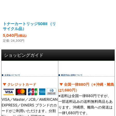
絞り込む
トナーカートリッジ508II （リ
サイクル品）
5,040
円
(税込)
定価
:
24,300
円
ショッピングガイド
▼ クレジットカード
▼ 全国一律880円（※沖縄・離島
は1,680円）
※送料は全国一律880円ですが、
VISA／Master／JCB／AMERICAN
一部送料込みの送料無料商品もあ
EXPRESS／DINERS ブランドのカ
ります。沖縄県、離島への発送は
ードがご利用いただけます。分割
一律1,680円です。