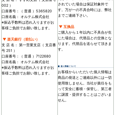
されていた場合は保証対象外で
002 ）
す。万が一の不具合時には、弊社
口座番号：（ 普通 ）5365820
までご連絡下さい。
口座名義： オルテム株式会社
※振込手数料は恐れ入りますがお
▼ 互換品
客様ご負担でお願い致します。
ご購入から１年以内に不具合が生
じた場合は、代替品との交換とな
▼ 楽天銀行（前払い）
ります。代替品を送らせて頂きま
支 店 名： 第一営業支店（ 支店番
す。
号 251 ）
口座番号：（ 普通 ）7122680
口座名義： オルテム株式会社
※振込手数料は恐れ入りますがお
お客様からいただいた個人情報は
客様ご負担でお願い致します。
商品の発送とご連絡以外には一切
使用致しません。当社が責任をも
って安全に蓄積・保管し、第三者
に譲渡・提供することはございま
せん。