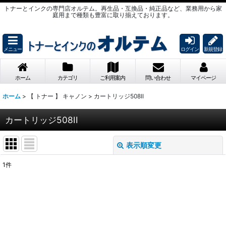
トナーとインクの専門店オルテム。再生品・互換品・純正品など、業務用から家
庭用まで種類も豊富に取り揃えております。
メニュー
ログイン
新規登録
ホーム
カテゴリ
ご利用案内
問い合わせ
マイページ
ホーム
>
【 トナー 】 キャノン
>
カートリッジ508II
カートリッジ508II
表示順変更
閉じる
1
件
表示数
:
並び順
: