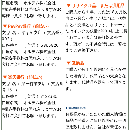
口座名義： オルテム株式会社
▼ リサイクル品、または汎用品
※振込手数料は恐れ入りますがお
ご購入から１年、または18ヵ月以
客様ご負担でお願い致します。
内に不具合が生じた場合は、代替
品との交換となります。トナーま
▼ PayPay銀行（前払い）
たはインクの残量が90％以上消費
支 店 名： すずめ支店（ 支店番号
されていた場合は保証対象外で
002 ）
す。万が一の不具合時には、弊社
口座番号：（ 普通 ）5365820
までご連絡下さい。
口座名義： オルテム株式会社
※振込手数料は恐れ入りますがお
▼ 互換品
客様ご負担でお願い致します。
ご購入から１年以内に不具合が生
じた場合は、代替品との交換とな
▼ 楽天銀行（前払い）
ります。代替品を送らせて頂きま
支 店 名： 第一営業支店（ 支店番
す。
号 251 ）
口座番号：（ 普通 ）7122680
口座名義： オルテム株式会社
※振込手数料は恐れ入りますがお
お客様からいただいた個人情報は
客様ご負担でお願い致します。
商品の発送とご連絡以外には一切
使用致しません。当社が責任をも