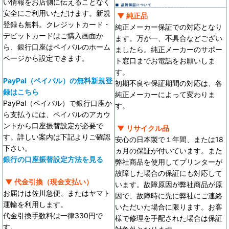
い情報をお店側に伝えることなく
安全にご利用いただけます。新規
▼ 純正品
登録も無料。クレジットカード・
純正メーカー保証での対応となり
デビットカードはご購入画面か
ます。万が一、不具合などござい
ら、銀行口座はペイパルのホーム
ましたら。純正メーカーのサポー
ページから設定できます。
ト窓口までお電話をお願いしま
す。
PayPal（ペイパル）の無料新規登
初期不良や保証期間の対応は、各
録はこちら
純正メーカーによって変わりま
PayPal（ペイパル）で銀行口座か
す。
ら支払うには、ペイパルのアカウ
ントから口座振替設定が必要で
▼ リサイクル品
す。詳しい案内は下記よりご確認
安心の日本製で１年間、または18
下さい。
ヵ月の保証が付いています。また
銀行の口座振替設定方法を見る
弊社商品を使用してプリンターが
故障した場合の保証にも対応して
▼ 代金引換（現金支払い）
います。故障原因が弊社商品が原
お届けは佐川急便、またはヤマト
因で、故障時に先に弊社にご連絡
運輸を利用します。
いただいた場合に限ります。お客
代金引換手数料は一律330円で
様で修理を手配された場合は保証
す。