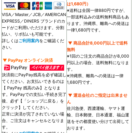
は1,680円）
※送料は全国一律880円ですが、
VISA／Master／JCB／AMERICAN
一部送料込みの送料無料商品もあ
EXPRESS／DINERS ブランドのカ
ります。沖縄県、離島への発送は
ードがご利用いただけます。分割
一律1,680円です。
払い、リボ払いも可能です。
詳しくは
ご利用案内
をご確認くだ
▼ 商品合計8,000円以上で送料
さい。
無料
※1回のご注文の商品合計が8,000
▼ PayPay オンライン決済
円以上の場合、送料無料になりま
す。
決済前にPayPay残高を必ず確認し
※沖縄県、離島への発送は一律
てください。お支払いできるのは
1,680円です。
【 PayPay 残高のみ】となりま
す。PayPayでの支払い手続き完了
▼ 運送会社のご指定は出来ませ
後、必ず【「ショップに戻る」を
ん
クリック】してください。
佐川急便、西濃運輸、ヤマト運
正常に決済が完了されていない場
輸、日本郵便、日本通運、福山運
合、ご注文はキャンセルとなりま
送をその都度使い分けて出荷して
す。
おります。