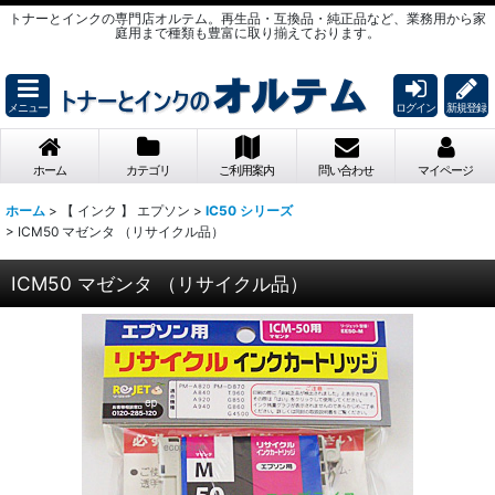
トナーとインクの専門店オルテム。再生品・互換品・純正品など、業務用から家
庭用まで種類も豊富に取り揃えております。
メニュー
ログイン
新規登録
ホーム
カテゴリ
ご利用案内
問い合わせ
マイページ
ホーム
>
【 インク 】 エプソン
>
IC50 シリーズ
>
ICM50 マゼンタ （リサイクル品）
ICM50 マゼンタ （リサイクル品）