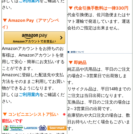
詳しくは
ご利用案内
をご確認くだ
さい。
▼ 代金引換手数料は一律330円
代金引換便は、佐川急便またはヤ
▼ Amazon Pay（アマゾンペ
マト運輸で発送しています。運送
イ）
会社のご指定は出来ません。
Amazonアカウントをお持ちのお
客様は、Amazonアカウントを使
用して安心・簡単にお支払いする
▼ 即納品
ことができます。
純正品や汎用品は、平日のご注文
Amazonに登録した配送先や支払
の場合2～3営業日で出荷致しま
方法をそのままご利用してお買い
す。
物ができるようになります。
リサイクル品は、平日14時までの
詳しくは
ご利用案内
をご確認くだ
ご注文は当日出荷になります。
さい。
互換品は、平日のご注文の場合は
2～3営業日の出荷です。
▼ コンビニエンシストア払い
※
在庫切れや大口注文の場合は、数
前払いです
日お待ちいただく場合もございま
す。