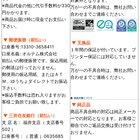
対象外となります。
※商品代金の他に代引手数料が330
万が一の不具合時は、弊社お問い
円かかります。
合わせまでご連絡ください。
※商品お届け時に現金でお支払い
下さい。
▼ 郵便振替（前払い）
▼ 互換品
口座番号
:
13310-3658411
１年間の保証が付いています。プ
口座名義
:
オルテム株式会社
リンター保証には対応していませ
前払いの郵便振替です。振込用紙
ん。
の郵送は行っておりません。
万が一の不具合時は、弊社お問い
郵便局の振込用紙、またはＡＴ
合わせまでご連絡ください。
Ｍ、ゆうちょダイレクトでお振込
下さい。
※振込手数料は恐れ入りますがお
客様ご負担でお願い致します。
▼ 純正品
商品不具合時の対応は純正メーカ
▼ 三井住友銀行（前払い）
ーでの対応となります。お客様ご
支 店 名： 福井支店（ 支店番号
都合でのご返品交換は受け付けて
502 ）
おりません。
口座番号：（ 普通 ）0635685