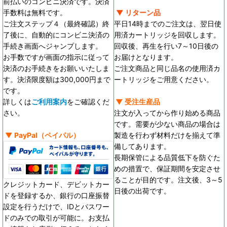
前払いのコンビニ決済です。決済
手数料は無料です。
▼ リターン品
ご注文ステップ４（最終確認）終
平日14時までのご注文は、翌日使
了後に、自動的にコンビニ決済の
用済カートリッジを回収します。
手続き画面へジャンプします。
回収後、再生を行い7～10日後の
お手数ですが画面の指示に従って
お届けとなります。
決済のお手続きをお願いいたしま
ご注文商品と同じ品名の使用済カ
す。決済限度額は300,000円まで
ートリッジをご用意ください。
です。
詳しくは
ご利用案内
をご確認くだ
▼ 受注生産品
さい。
注文が入ってから作り始める商品
です。需要が少ない商品の場合は
▼
PayPal
（ペイパル）
製造を行わず材料だけを揃えて準
備してあります。
長期保管による品質低下を防ぐた
めの措置で、保証期間を安定させ
ることが目的です。
注文後、3～5
クレジットカード、デビットカー
日後の出荷です。
ドを登録するか、銀行の口座振替
設定を行うだけで、IDとパスワー
ドのみでの取引が可能に。お支払